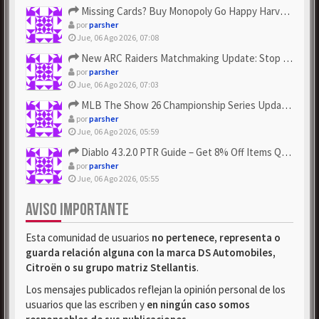
Missing Cards? Buy Monopoly Go Happy Harvest with Looney Tun...
por
parsher
Jue, 06 Ago 2026, 07:08
New ARC Raiders Matchmaking Update: Stop Failed - Grab Bluep...
por
parsher
Jue, 06 Ago 2026, 07:03
MLB The Show 26 Championship Series Update! Get Cheap & ...
por
parsher
Jue, 06 Ago 2026, 05:59
Diablo 4 3.2.0 PTR Guide – Get 8% Off Items Quickly to Test ...
por
parsher
Jue, 06 Ago 2026, 05:55
AVISO IMPORTANTE
Esta comunidad de usuarios
no pertenece, representa o
guarda relación alguna con la marca DS Automobiles,
Citroën o su grupo matriz Stellantis
.
Los mensajes publicados reflejan la opinión personal de los
usuarios que las escriben y
en ningún caso somos