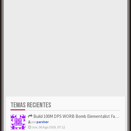
TEMAS RECIENTES
Build 100M DPS WORB Bomb Elementalist Fast - Grab POE Curren...
por
parsher
Jue, 06 Ago 2026, 07:12