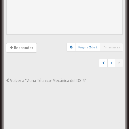
Página
2
de
2
7 mensajes
Responder
1
2
Volver a “Zona Técnico-Mecánica del DS 4.”