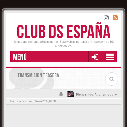
CLUB DS ESPAÑA
Somos una comunidad de usuarios. Esta web no pertenece ni representa a DS
Automobiles.
MENÚ
TRANSMISION TRASERA
Bienvenido,
Anonymous
Fecha actual Jue, 06 Ago 2026, 08:08