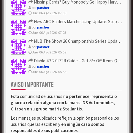
Missing Cards? Buy Monopoly Go Happy Harvest with Looney Tun...
por
parsher
Jue, 06 Ago 2026, 07:08
New ARC Raiders Matchmaking Update: Stop Failed - Grab Bluep...
por
parsher
Jue, 06 Ago 2026, 07:03
MLB The Show 26 Championship Series Update! Get Cheap & ...
por
parsher
Jue, 06 Ago 2026, 05:59
Diablo 4 3.2.0 PTR Guide – Get 8% Off Items Quickly to Test ...
por
parsher
Jue, 06 Ago 2026, 05:55
AVISO IMPORTANTE
Esta comunidad de usuarios
no pertenece, representa o
guarda relación alguna con la marca DS Automobiles,
Citroën o su grupo matriz Stellantis
.
Los mensajes publicados reflejan la opinión personal de los
usuarios que las escriben y
en ningún caso somos
responsables de sus publicaciones
.