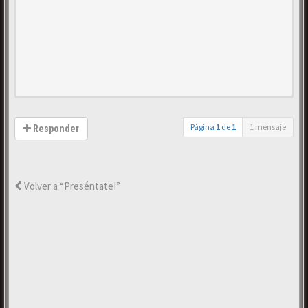
Página
1
de
1
1 mensaje
Responder
Volver a “Preséntate!”