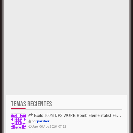
TEMAS RECIENTES
Build 100M DPS WORB Bomb Elementalist Fast - Grab POE Curren...
por
parsher
Jue, 06 Ago 2026, 07:12