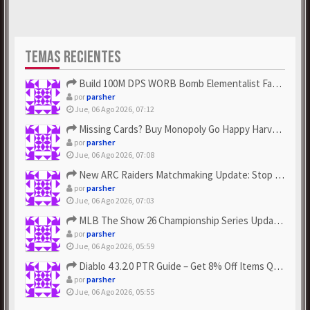
TEMAS RECIENTES
Build 100M DPS WORB Bomb Elementalist Fast - Grab POE Curren...
por
parsher
Jue, 06 Ago 2026, 07:12
Missing Cards? Buy Monopoly Go Happy Harvest with Looney Tun...
por
parsher
Jue, 06 Ago 2026, 07:08
New ARC Raiders Matchmaking Update: Stop Failed - Grab Bluep...
por
parsher
Jue, 06 Ago 2026, 07:03
MLB The Show 26 Championship Series Update! Get Cheap & ...
por
parsher
Jue, 06 Ago 2026, 05:59
Diablo 4 3.2.0 PTR Guide – Get 8% Off Items Quickly to Test ...
por
parsher
Jue, 06 Ago 2026, 05:55