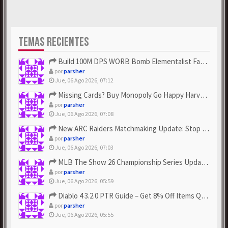
TEMAS RECIENTES
Build 100M DPS WORB Bomb Elementalist Fast - Grab POE Curren...
por
parsher
Jue, 06 Ago 2026, 07:12
Missing Cards? Buy Monopoly Go Happy Harvest with Looney Tun...
por
parsher
Jue, 06 Ago 2026, 07:08
New ARC Raiders Matchmaking Update: Stop Failed - Grab Bluep...
por
parsher
Jue, 06 Ago 2026, 07:03
MLB The Show 26 Championship Series Update! Get Cheap & ...
por
parsher
Jue, 06 Ago 2026, 05:59
Diablo 4 3.2.0 PTR Guide – Get 8% Off Items Quickly to Test ...
por
parsher
Jue, 06 Ago 2026, 05:55