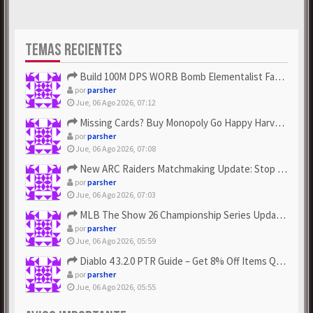
TEMAS RECIENTES
Build 100M DPS WORB Bomb Elementalist Fast - Grab POE Curren...
por
parsher
Jue, 06 Ago 2026, 07:12
Missing Cards? Buy Monopoly Go Happy Harvest with Looney Tun...
por
parsher
Jue, 06 Ago 2026, 07:08
New ARC Raiders Matchmaking Update: Stop Failed - Grab Bluep...
por
parsher
Jue, 06 Ago 2026, 07:03
MLB The Show 26 Championship Series Update! Get Cheap & ...
por
parsher
Jue, 06 Ago 2026, 05:59
Diablo 4 3.2.0 PTR Guide – Get 8% Off Items Quickly to Test ...
por
parsher
Jue, 06 Ago 2026, 05:55