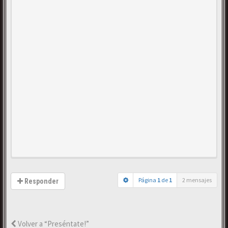
Página
1
de
1
2 mensajes
Responder
Volver a “Preséntate!”