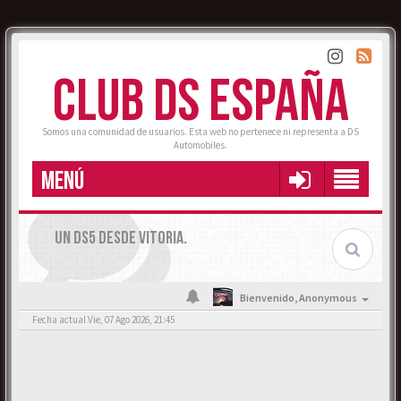
CLUB DS ESPAÑA
Somos una comunidad de usuarios. Esta web no pertenece ni representa a DS
Automobiles.
MENÚ
UN DS5 DESDE VITORIA.
Bienvenido,
Anonymous
Fecha actual Vie, 07 Ago 2026, 21:45