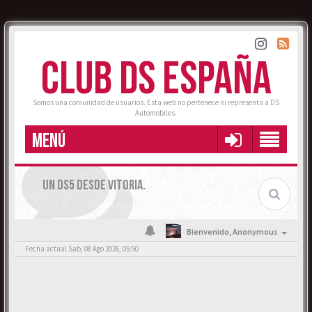
CLUB DS ESPAÑA
Somos una comunidad de usuarios. Esta web no pertenece ni representa a DS
Automobiles.
MENÚ
UN DS5 DESDE VITORIA.
Bienvenido,
Anonymous
Fecha actual Sab, 08 Ago 2026, 05:50