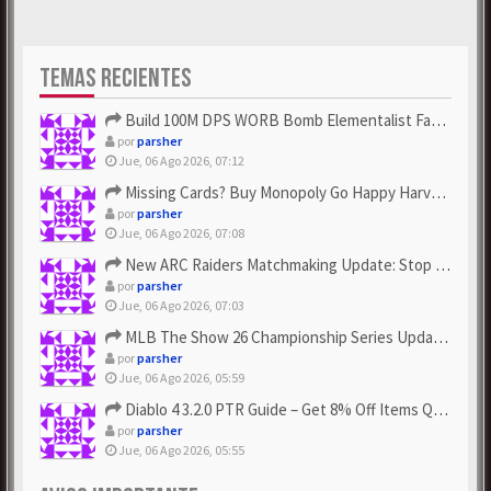
TEMAS RECIENTES
Build 100M DPS WORB Bomb Elementalist Fast - Grab POE Curren...
por
parsher
Jue, 06 Ago 2026, 07:12
Missing Cards? Buy Monopoly Go Happy Harvest with Looney Tun...
por
parsher
Jue, 06 Ago 2026, 07:08
New ARC Raiders Matchmaking Update: Stop Failed - Grab Bluep...
por
parsher
Jue, 06 Ago 2026, 07:03
MLB The Show 26 Championship Series Update! Get Cheap & ...
por
parsher
Jue, 06 Ago 2026, 05:59
Diablo 4 3.2.0 PTR Guide – Get 8% Off Items Quickly to Test ...
por
parsher
Jue, 06 Ago 2026, 05:55