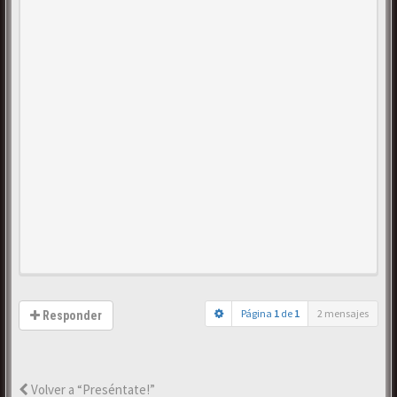
Página
1
de
1
2 mensajes
Responder
Volver a “Preséntate!”