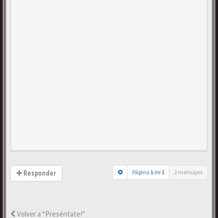
Página
1
de
1
2 mensajes
Responder
Volver a “Preséntate!”