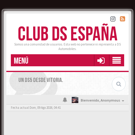
CLUB DS ESPAÑA
Somos una comunidad de usuarios. Esta web no pertenece ni representa a DS
Automobiles.
MENÚ
UN DS5 DESDE VITORIA.
Bienvenido,
Anonymous
Fecha actual Dom, 09 Ago 2026, 04:41