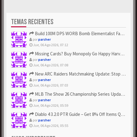
TEMAS RECIENTES
Build 100M DPS WORB Bomb Elementalist Fast - Grab POE Curren...
por
parsher
Jue, 06 Ago 2026, 07:12
Missing Cards? Buy Monopoly Go Happy Harvest with Looney Tun...
por
parsher
Jue, 06 Ago 2026, 07:08
New ARC Raiders Matchmaking Update: Stop Failed - Grab Bluep...
por
parsher
Jue, 06 Ago 2026, 07:03
MLB The Show 26 Championship Series Update! Get Cheap & ...
por
parsher
Jue, 06 Ago 2026, 05:59
Diablo 4 3.2.0 PTR Guide – Get 8% Off Items Quickly to Test ...
por
parsher
Jue, 06 Ago 2026, 05:55