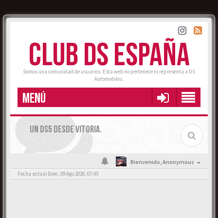
CLUB DS ESPAÑA
Somos una comunidad de usuarios. Esta web no pertenece ni representa a DS
Automobiles.
MENÚ
UN DS5 DESDE VITORIA.
Bienvenido,
Anonymous
Fecha actual Dom, 09 Ago 2026, 07:45