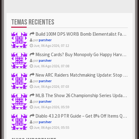
TEMAS RECIENTES
Build 100M DPS WORB Bomb Elementalist Fast - Grab POE Curren...
por
parsher
Jue, 06 Ago 2026, 07:12
Missing Cards? Buy Monopoly Go Happy Harvest with Looney Tun...
por
parsher
Jue, 06 Ago 2026, 07:08
New ARC Raiders Matchmaking Update: Stop Failed - Grab Bluep...
por
parsher
Jue, 06 Ago 2026, 07:03
MLB The Show 26 Championship Series Update! Get Cheap & ...
por
parsher
Jue, 06 Ago 2026, 05:59
Diablo 4 3.2.0 PTR Guide – Get 8% Off Items Quickly to Test ...
por
parsher
Jue, 06 Ago 2026, 05:55