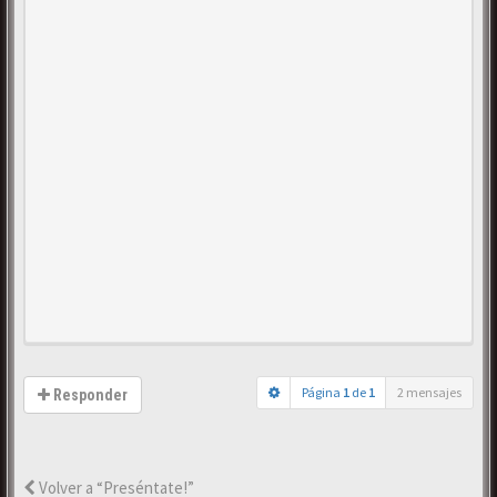
Página
1
de
1
2 mensajes
Responder
Volver a “Preséntate!”