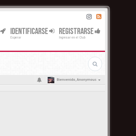
IDENTIFICARSE
REGISTRARSE
Esperar
Ingresar en el Club
Bienvenido,
Anonymous