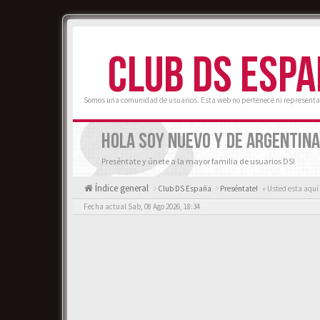
CLUB DS ESP
Somos una comunidad de usuarios. Esta web no pertenece ni representa
HOLA SOY NUEVO Y DE ARGENTINA
Preséntate y únete a la mayor familia de usuarios DS!
Índice general
Club DS España
Preséntate!
« Usted esta aquí
Fecha actual Sab, 08 Ago 2026, 18:34