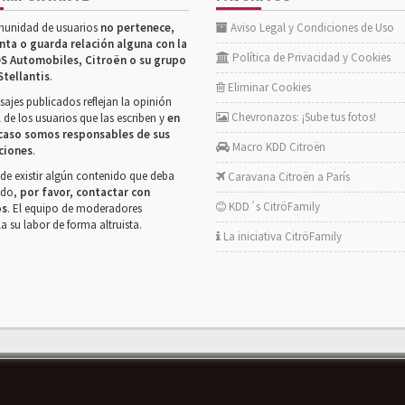
munidad de usuarios
no pertenece,
Aviso Legal y Condiciones de Uso
nta o guarda relación alguna con la
Política de Privacidad y Cookies
S Automobiles, Citroën o su grupo
Stellantis
.
Eliminar Cookies
ajes publicados reflejan la opinión
Chevronazos: ¡Sube tus fotos!
 de los usuarios que las escriben y
en
caso somos responsables de sus
Macro KDD Citroën
ciones
.
de existir algún contenido que deba
Caravana Citroën a París
rado,
por favor, contactar con
KDD´s CitröFamily
os
. El equipo de moderadores
la su labor de forma altruista.
La iniciativa CitröFamily