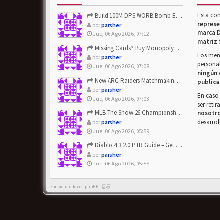
Esta co
Build 100M DPS WORB Bomb Elementalist Fast - Grab POE Curren...
represe
por
parsher
marca D
Jue, 06 Ago 2026, 07:12
matriz 
Missing Cards? Buy Monopoly Go Happy Harvest with Looney Tun...
Los mens
por
parsher
personal
Jue, 06 Ago 2026, 07:08
ningún 
New ARC Raiders Matchmaking Update: Stop Failed - Grab Bluep...
publica
por
parsher
En caso 
Jue, 06 Ago 2026, 07:03
ser reti
MLB The Show 26 Championship Series Update! Get Cheap & ...
nosotr
desarrol
por
parsher
Jue, 06 Ago 2026, 05:59
Diablo 4 3.2.0 PTR Guide – Get 8% Off Items Quickly to Test ...
por
parsher
Jue, 06 Ago 2026, 05:55
Funcionando con phpBB -