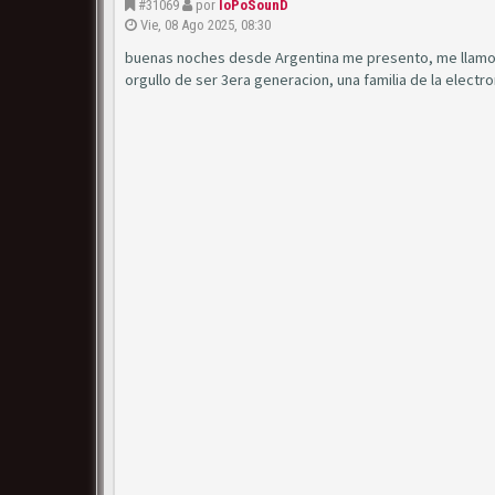
#31069
por
IoPoSounD
Vie, 08 Ago 2025, 08:30
buenas noches desde Argentina me presento, me llamo 
orgullo de ser 3era generacion, una familia de la electr