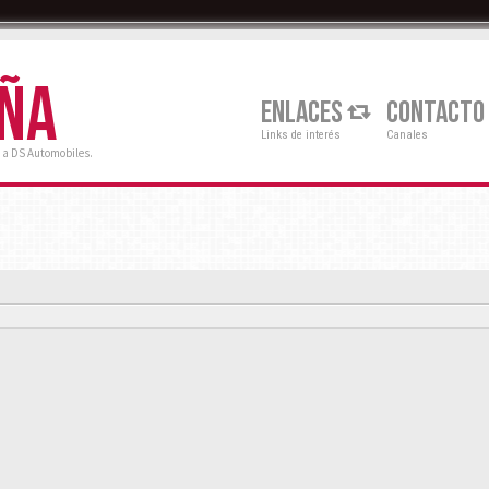
AÑA
ENLACES
CONTACTO
Links de interés
Canales
 a DS Automobiles.