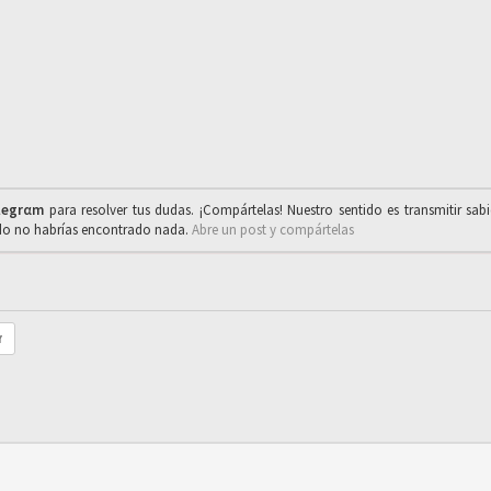
legrαm
para resolver tus dudas. ¡Compártelas! Nuestro sentido es transmitir sab
ado no habrías encontrado nada.
Abre un post y compártelas
r