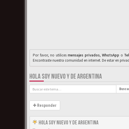
Por favor, no utilices
mensajes privados
,
WhαtsApp
o
Te
Encontraste nuestra comunidad en internet. De estar en priv
HOLA SOY NUEVO Y DE ARGENTINA
Busca
Responder
Hola Soy Nuevo y de Argentina