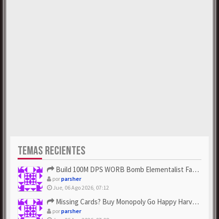
TEMAS RECIENTES
Build 100M DPS WORB Bomb Elementalist Fast - Grab POE Curren...
por
parsher
Jue, 06 Ago 2026, 07:12
Missing Cards? Buy Monopoly Go Happy Harvest with Looney Tun...
por
parsher