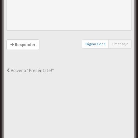
Página
1
de
1
1 mensaje
Responder
Volver a “Preséntate!”