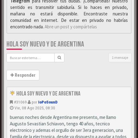
Telegrαm
para resolver tus dudas. ¡Compártelas! Nuestro
sentido es transmitir sabiduría. Si lo haces en privado,
mañana no estará disponible. Encontraste nuestra
comunidad en internet. De estar en privado no habrías
encontrado nada.
Abre un post y compártelas
HOLA SOY NUEVO Y DE ARGENTINA
1 mensaje
Responder
Hola Soy Nuevo y de Argentina
#31069
por
IoPoSounD
Vie, 08 Ago 2025, 08:30
buenas noches desde Argentina me presento, me llamo
Augusto Sevastian Schiavon, tengo 40 años, tecnico
electronico y ademas el orgullo de ser 3era generacion, una
familia de la electronica, desde ya dispuesto a ayudar a todos