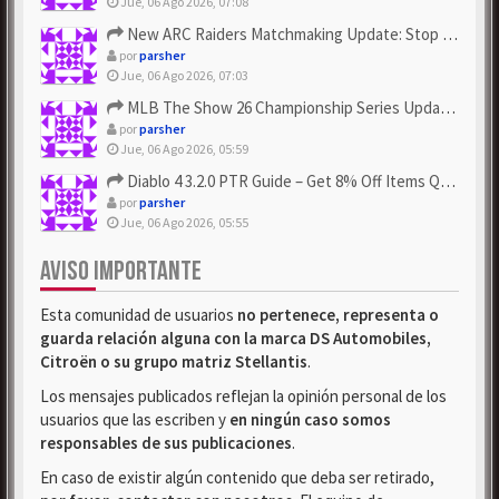
Jue, 06 Ago 2026, 07:08
New ARC Raiders Matchmaking Update: Stop Failed - Grab Bluep...
por
parsher
Jue, 06 Ago 2026, 07:03
MLB The Show 26 Championship Series Update! Get Cheap & ...
por
parsher
Jue, 06 Ago 2026, 05:59
Diablo 4 3.2.0 PTR Guide – Get 8% Off Items Quickly to Test ...
por
parsher
Jue, 06 Ago 2026, 05:55
AVISO IMPORTANTE
Esta comunidad de usuarios
no pertenece, representa o
guarda relación alguna con la marca DS Automobiles,
Citroën o su grupo matriz Stellantis
.
Los mensajes publicados reflejan la opinión personal de los
usuarios que las escriben y
en ningún caso somos
responsables de sus publicaciones
.
En caso de existir algún contenido que deba ser retirado,