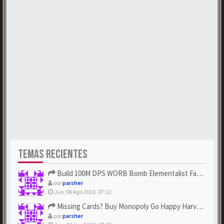
TEMAS RECIENTES
Build 100M DPS WORB Bomb Elementalist Fast - Grab POE Curren...
por
parsher
Jue, 06 Ago 2026, 07:12
Missing Cards? Buy Monopoly Go Happy Harvest with Looney Tun...
por
parsher