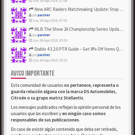
Jue, 06 Ago 2026, 07:08
New ARC Raiders Matchmaking Update: Stop Failed - Grab Bluep...
por
parsher
Jue, 06 Ago 2026, 07:03
MLB The Show 26 Championship Series Update! Get Cheap & ...
por
parsher
Jue, 06 Ago 2026, 05:59
Diablo 4 3.2.0 PTR Guide – Get 8% Off Items Quickly to Test ...
por
parsher
Jue, 06 Ago 2026, 05:55
AVISO IMPORTANTE
Esta comunidad de usuarios
no pertenece, representa o
guarda relación alguna con la marca DS Automobiles,
Citroën o su grupo matriz Stellantis
.
Los mensajes publicados reflejan la opinión personal de los
usuarios que las escriben y
en ningún caso somos
responsables de sus publicaciones
.
En caso de existir algún contenido que deba ser retirado,