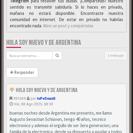
Telegrαm
para resolver tus dudas. ¡Compártelas! Nuestro
sentido es transmitir sabiduría. Si lo haces en privado,
mañana no estará disponible. Encontraste nuestra
comunidad en internet. De estar en privado no habrías
encontrado nada.
Abre un post y compártelas
HOLA SOY NUEVO Y DE ARGENTINA
1 mensaje
Responder
Hola Soy Nuevo y de Argentina
#31069
por
IoPoSounD
Vie, 08 Ago 2025, 08:30
buenas noches desde Argentina me presento, me llamo
Augusto Sevastian Schiavon, tengo 40 años, tecnico
electronico y ademas el orgullo de ser 3era generacion, una
familia de la electronica, desde ya dispuesto a ayudar a todos