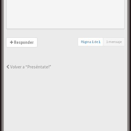
Página
1
de
1
1 mensaje
Responder
Volver a “Preséntate!”