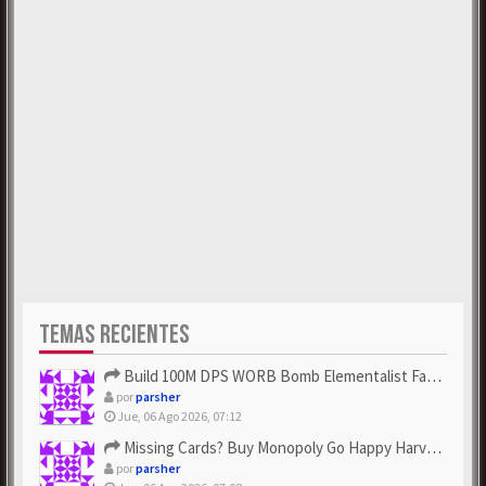
TEMAS RECIENTES
Build 100M DPS WORB Bomb Elementalist Fast - Grab POE Curren...
por
parsher
Jue, 06 Ago 2026, 07:12
Missing Cards? Buy Monopoly Go Happy Harvest with Looney Tun...
por
parsher