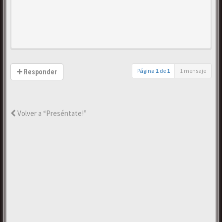
Página
1
de
1
1 mensaje
Responder
Volver a “Preséntate!”