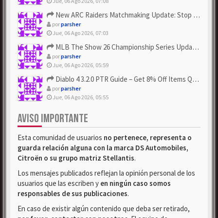
Jue, 06 Ago 2026, 07:08
New ARC Raiders Matchmaking Update: Stop Failed - Grab Bluep...
por
parsher
Jue, 06 Ago 2026, 07:03
MLB The Show 26 Championship Series Update! Get Cheap & ...
por
parsher
Jue, 06 Ago 2026, 05:59
Diablo 4 3.2.0 PTR Guide – Get 8% Off Items Quickly to Test ...
por
parsher
Jue, 06 Ago 2026, 05:55
AVISO IMPORTANTE
Esta comunidad de usuarios
no pertenece, representa o
guarda relación alguna con la marca DS Automobiles,
Citroën o su grupo matriz Stellantis
.
Los mensajes publicados reflejan la opinión personal de los
usuarios que las escriben y
en ningún caso somos
responsables de sus publicaciones
.
En caso de existir algún contenido que deba ser retirado,