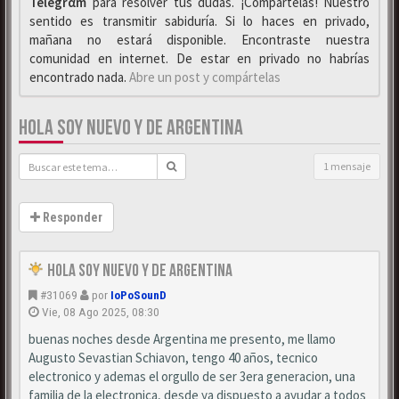
Telegrαm
para resolver tus dudas. ¡Compártelas! Nuestro
sentido es transmitir sabiduría. Si lo haces en privado,
mañana no estará disponible. Encontraste nuestra
comunidad en internet. De estar en privado no habrías
encontrado nada.
Abre un post y compártelas
HOLA SOY NUEVO Y DE ARGENTINA
1 mensaje
Responder
Hola Soy Nuevo y de Argentina
#31069
por
IoPoSounD
Vie, 08 Ago 2025, 08:30
buenas noches desde Argentina me presento, me llamo
Augusto Sevastian Schiavon, tengo 40 años, tecnico
electronico y ademas el orgullo de ser 3era generacion, una
familia de la electronica, desde ya dispuesto a ayudar a todos