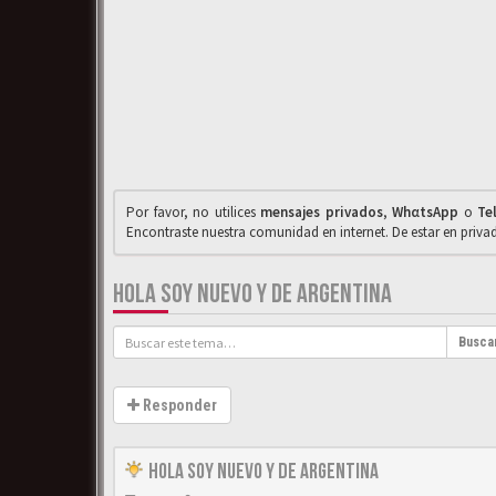
Por favor, no utilices
mensajes privados
,
WhαtsApp
o
Te
Encontraste nuestra comunidad en internet. De estar en priv
HOLA SOY NUEVO Y DE ARGENTINA
Busca
Responder
Hola Soy Nuevo y de Argentina