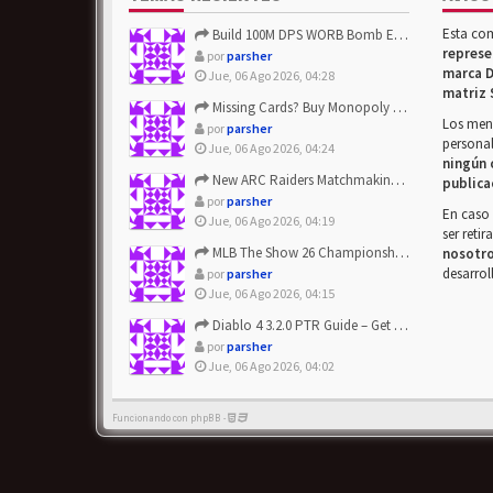
Esta co
Build 100M DPS WORB Bomb Elementalist Fast - Grab POE Curren...
represe
por
parsher
marca D
Jue, 06 Ago 2026, 04:28
matriz 
Missing Cards? Buy Monopoly Go Happy Harvest with Looney Tun...
Los mens
por
parsher
personal
Jue, 06 Ago 2026, 04:24
ningún 
New ARC Raiders Matchmaking Update: Stop Failed - Grab Bluep...
publica
por
parsher
En caso 
Jue, 06 Ago 2026, 04:19
ser reti
MLB The Show 26 Championship Series Update! Get Cheap & ...
nosotr
desarrol
por
parsher
Jue, 06 Ago 2026, 04:15
Diablo 4 3.2.0 PTR Guide – Get 8% Off Items Quickly to Test ...
por
parsher
Jue, 06 Ago 2026, 04:02
Funcionando con phpBB -