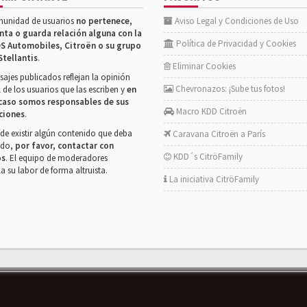
munidad de usuarios
no pertenece,
Aviso Legal y Condiciones de Uso
nta o guarda relación alguna con la
Política de Privacidad y Cookies
S Automobiles, Citroën o su grupo
Stellantis
.
Eliminar Cookies
ajes publicados reflejan la opinión
Chevronazos: ¡Sube tus fotos!
 de los usuarios que las escriben y
en
caso somos responsables de sus
Macro KDD Citroën
ciones
.
de existir algún contenido que deba
Caravana Citroën a París
rado,
por favor, contactar con
KDD´s CitröFamily
os
. El equipo de moderadores
la su labor de forma altruista.
La iniciativa CitröFamily