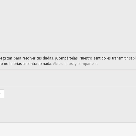
legrαm
para resolver tus dudas. ¡Compártelas! Nuestro sentido es transmitir sab
ado no habrías encontrado nada.
Abre un post y compártelas
r