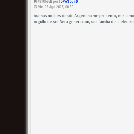
#31069
por
IoPoSounD
Vie, 08 Ago 2025, 08:30
buenas noches desde Argentina me presento, me llamo 
orgullo de ser 3era generacion, una familia de la electr