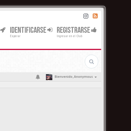
IDENTIFICARSE
REGISTRARSE
Esperar
Ingresar en el Club
Bienvenido,
Anonymous