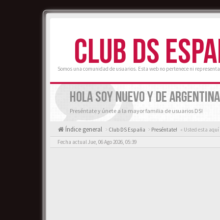
CLUB DS ESP
Somos una comunidad de usuarios. Esta web no pertenece ni representa
HOLA SOY NUEVO Y DE ARGENTINA
Preséntate y únete a la mayor familia de usuarios DS!
Índice general
Club DS España
Preséntate!
« Usted esta aquí
Fecha actual Jue, 06 Ago 2026, 05:39