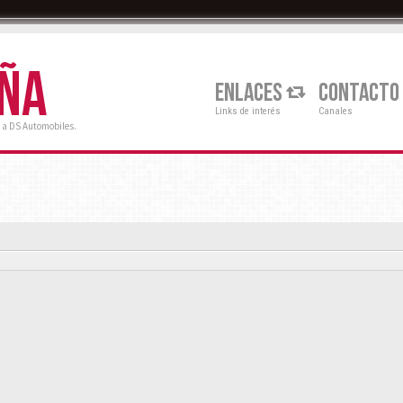
AÑA
ENLACES
CONTACTO
Links de interés
Canales
 a DS Automobiles.