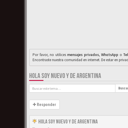
Por favor, no utilices
mensajes privados
,
WhαtsApp
o
Te
Encontraste nuestra comunidad en internet. De estar en priv
HOLA SOY NUEVO Y DE ARGENTINA
Busca
Responder
Hola Soy Nuevo y de Argentina