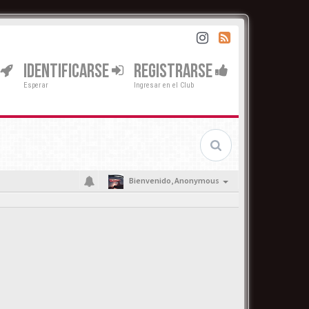
IDENTIFICARSE
REGISTRARSE
Esperar
Ingresar en el Club
Bienvenido,
Anonymous