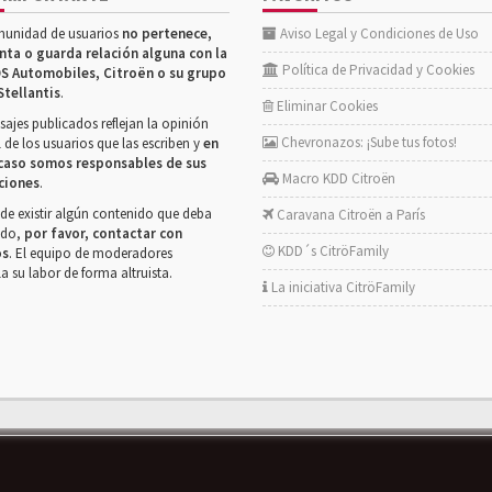
munidad de usuarios
no pertenece,
Aviso Legal y Condiciones de Uso
nta o guarda relación alguna con la
Política de Privacidad y Cookies
S Automobiles, Citroën o su grupo
Stellantis
.
Eliminar Cookies
ajes publicados reflejan la opinión
Chevronazos: ¡Sube tus fotos!
 de los usuarios que las escriben y
en
caso somos responsables de sus
Macro KDD Citroën
ciones
.
de existir algún contenido que deba
Caravana Citroën a París
rado,
por favor, contactar con
KDD´s CitröFamily
os
. El equipo de moderadores
la su labor de forma altruista.
La iniciativa CitröFamily