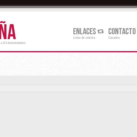
AÑA
ENLACES
CONTACTO
Links de interés
Canales
 a DS Automobiles.