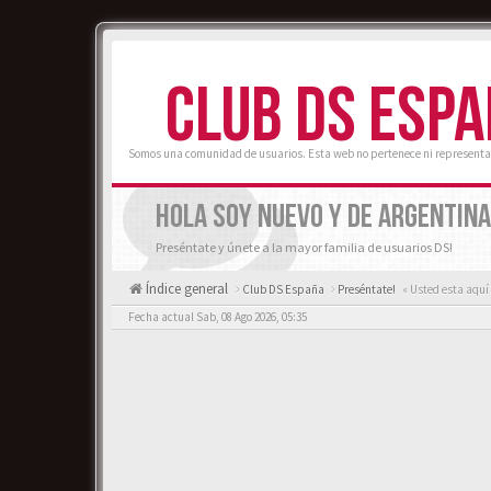
CLUB DS ESP
Somos una comunidad de usuarios. Esta web no pertenece ni representa
HOLA SOY NUEVO Y DE ARGENTINA
Preséntate y únete a la mayor familia de usuarios DS!
Índice general
Club DS España
Preséntate!
« Usted esta aquí
Fecha actual Sab, 08 Ago 2026, 05:35