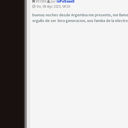
#31069
por
IoPoSounD
Vie, 08 Ago 2025, 08:30
buenas noches desde Argentina me presento, me llamo 
orgullo de ser 3era generacion, una familia de la electr