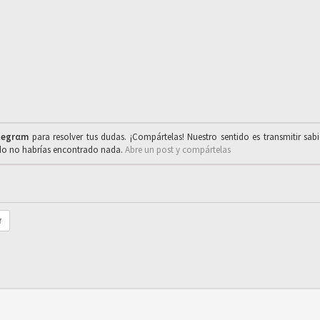
legrαm
para resolver tus dudas. ¡Compártelas! Nuestro sentido es transmitir sab
ado no habrías encontrado nada.
Abre un post y compártelas
r