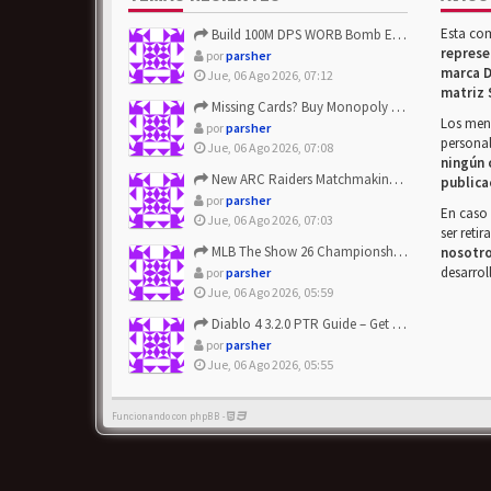
Esta co
Build 100M DPS WORB Bomb Elementalist Fast - Grab POE Curren...
represe
por
parsher
marca D
Jue, 06 Ago 2026, 07:12
matriz 
Missing Cards? Buy Monopoly Go Happy Harvest with Looney Tun...
Los mens
por
parsher
personal
Jue, 06 Ago 2026, 07:08
ningún 
New ARC Raiders Matchmaking Update: Stop Failed - Grab Bluep...
publica
por
parsher
En caso 
Jue, 06 Ago 2026, 07:03
ser reti
MLB The Show 26 Championship Series Update! Get Cheap & ...
nosotr
desarrol
por
parsher
Jue, 06 Ago 2026, 05:59
Diablo 4 3.2.0 PTR Guide – Get 8% Off Items Quickly to Test ...
por
parsher
Jue, 06 Ago 2026, 05:55
Funcionando con phpBB -