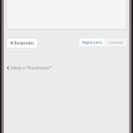
Página
1
de
1
1 mensaje
Responder
Volver a “Preséntate!”