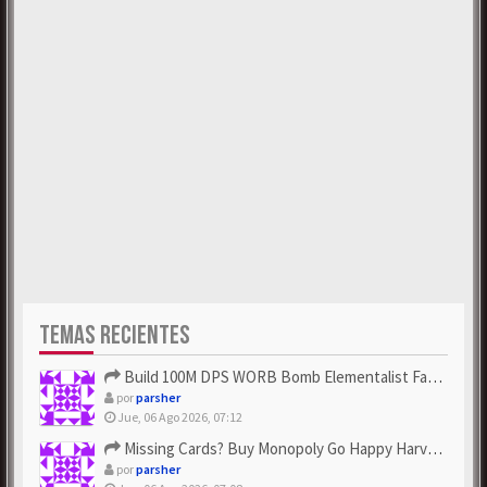
TEMAS RECIENTES
Build 100M DPS WORB Bomb Elementalist Fast - Grab POE Curren...
por
parsher
Jue, 06 Ago 2026, 07:12
Missing Cards? Buy Monopoly Go Happy Harvest with Looney Tun...
por
parsher