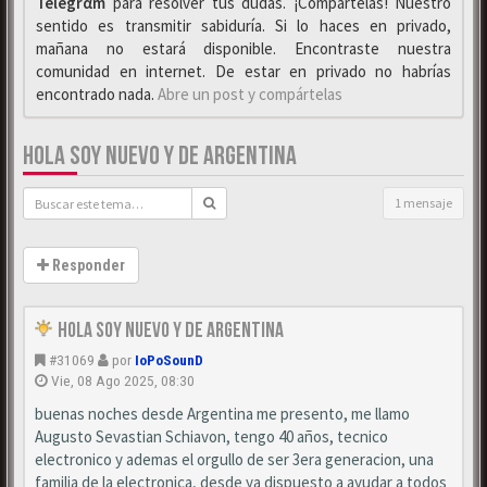
Telegrαm
para resolver tus dudas. ¡Compártelas! Nuestro
sentido es transmitir sabiduría. Si lo haces en privado,
mañana no estará disponible. Encontraste nuestra
comunidad en internet. De estar en privado no habrías
encontrado nada.
Abre un post y compártelas
HOLA SOY NUEVO Y DE ARGENTINA
1 mensaje
Responder
Hola Soy Nuevo y de Argentina
#31069
por
IoPoSounD
Vie, 08 Ago 2025, 08:30
buenas noches desde Argentina me presento, me llamo
Augusto Sevastian Schiavon, tengo 40 años, tecnico
electronico y ademas el orgullo de ser 3era generacion, una
familia de la electronica, desde ya dispuesto a ayudar a todos