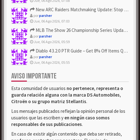
Jue, 06 Ago 2026, 07:08
New ARC Raiders Matchmaking Update: Stop Failed - Grab Bluep...
por
parsher
Jue, 06 Ago 2026, 07:03
MLB The Show 26 Championship Series Update! Get Cheap & ...
por
parsher
Jue, 06 Ago 2026, 05:59
Diablo 4 3.2.0 PTR Guide – Get 8% Off Items Quickly to Test ...
por
parsher
Jue, 06 Ago 2026, 05:55
AVISO IMPORTANTE
Esta comunidad de usuarios
no pertenece, representa o
guarda relación alguna con la marca DS Automobiles,
Citroën o su grupo matriz Stellantis
.
Los mensajes publicados reflejan la opinión personal de los
usuarios que las escriben y
en ningún caso somos
responsables de sus publicaciones
.
En caso de existir algún contenido que deba ser retirado,