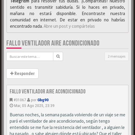
Telegrαm
para resolver tus dudas. ¡Compártelas! Nuestro
sentido es transmitir sabiduría. Si lo haces en privado,
mañana no estará disponible. Encontraste nuestra
comunidad en internet. De estar en privado no habrías
encontrado nada.
Abre un post y compártelas
FALLO VENTILADOR AIRE ACONDICIONADO
2 mensajes
Responder
Fallo ventilador aire acondicionado
#31067
por
Gbg90
Mar, 05 Ago 2025, 23:39
Buenas noches, la semana pasada volviendo de un viaje se me
paró el ventilador de aire acondicionado, según tengo
entendido se me fue la resistencia del ventilador , a alguien le
ha pasado , o sabe alguien dónde está ubicado? Que el taller