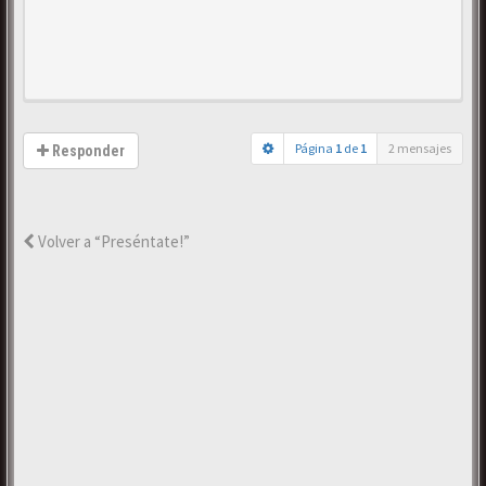
Página
1
de
1
2 mensajes
Responder
Volver a “Preséntate!”