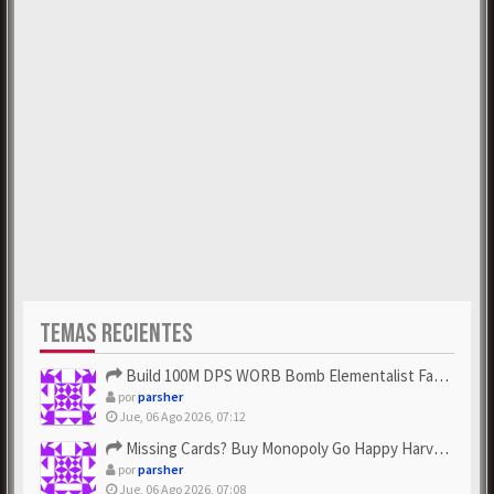
TEMAS RECIENTES
Build 100M DPS WORB Bomb Elementalist Fast - Grab POE Curren...
por
parsher
Jue, 06 Ago 2026, 07:12
Missing Cards? Buy Monopoly Go Happy Harvest with Looney Tun...
por
parsher
Jue, 06 Ago 2026, 07:08