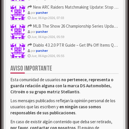
New ARC Raiders Matchmaking Update: Stop Failed - Grab Bluep...
por
parsher
Jue, 06 Ago 2026, 07:03
MLB The Show 26 Championship Series Update! Get Cheap & ...
por
parsher
Jue, 06 Ago 2026, 05:59
Diablo 4 3.2.0 PTR Guide – Get 8% Off Items Quickly to Test ...
por
parsher
Jue, 06 Ago 2026, 05:55
AVISO IMPORTANTE
Esta comunidad de usuarios
no pertenece, representa o
guarda relación alguna con la marca DS Automobiles,
Citroën o su grupo matriz Stellantis
.
Los mensajes publicados reflejan la opinión personal de los
usuarios que las escriben y
en ningún caso somos
responsables de sus publicaciones
.
En caso de existir algún contenido que deba ser retirado,
por favor, contactar con nosotros
. El equipo de