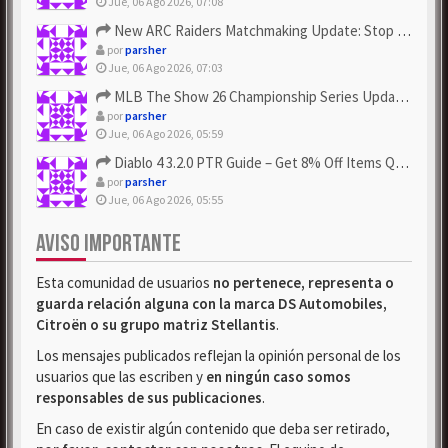
Jue, 06 Ago 2026, 07:08
New ARC Raiders Matchmaking Update: Stop Failed - Grab Bluep...
por
parsher
Jue, 06 Ago 2026, 07:03
MLB The Show 26 Championship Series Update! Get Cheap & ...
por
parsher
Jue, 06 Ago 2026, 05:59
Diablo 4 3.2.0 PTR Guide – Get 8% Off Items Quickly to Test ...
por
parsher
Jue, 06 Ago 2026, 05:55
AVISO IMPORTANTE
Esta comunidad de usuarios
no pertenece, representa o
guarda relación alguna con la marca DS Automobiles,
Citroën o su grupo matriz Stellantis
.
Los mensajes publicados reflejan la opinión personal de los
usuarios que las escriben y
en ningún caso somos
responsables de sus publicaciones
.
En caso de existir algún contenido que deba ser retirado,