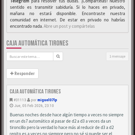
Telegrαm
para resolver tus dudas. ¡Compártelas! Nuestro
sentido es transmitir sabiduría. Si lo haces en privado,
mañana no estará disponible. Encontraste nuestra
comunidad en internet. De estar en privado no habrías
encontrado nada.
Abre un post y compártelas
CAJA AUTOMÁTICA TIRONES
1 mensaje
Responder
Caja automática tirones
#31113
por
miguel07lp
Jue, 05 Feb 2026, 23:10
Buenas noches desde hace algún tiempo a veces no siempre
en un ds7 automático al pasar de d2 a d3 a veces da un
tironcillo pero la verdad lo hace más al reducir de d3 a d2
repito es a veces no siempre pero no sé si puede ser el