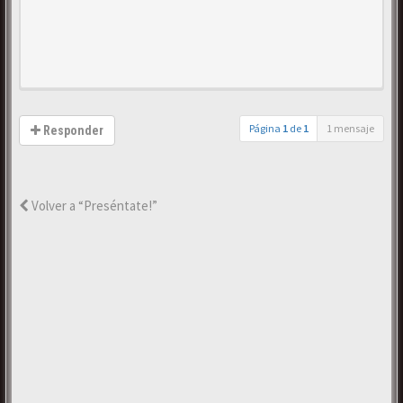
Página
1
de
1
1 mensaje
Responder
Volver a “Preséntate!”