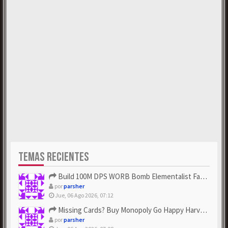
TEMAS RECIENTES
Build 100M DPS WORB Bomb Elementalist Fast - Grab POE Curren...
por
parsher
Jue, 06 Ago 2026, 07:12
Missing Cards? Buy Monopoly Go Happy Harvest with Looney Tun...
por
parsher