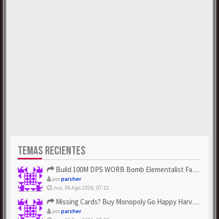
TEMAS RECIENTES
Build 100M DPS WORB Bomb Elementalist Fast - Grab POE Curren...
por
parsher
Jue, 06 Ago 2026, 07:12
Missing Cards? Buy Monopoly Go Happy Harvest with Looney Tun...
por
parsher