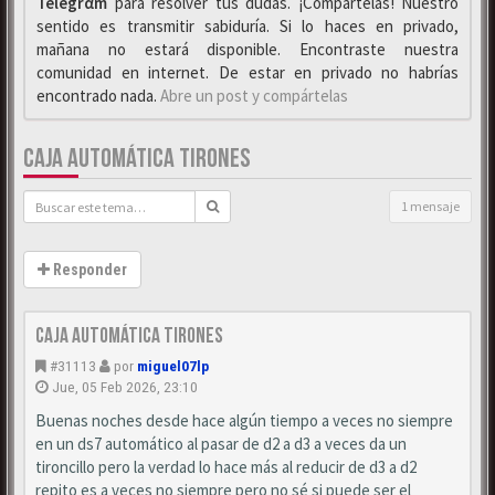
Telegrαm
para resolver tus dudas. ¡Compártelas! Nuestro
sentido es transmitir sabiduría. Si lo haces en privado,
mañana no estará disponible. Encontraste nuestra
comunidad en internet. De estar en privado no habrías
encontrado nada.
Abre un post y compártelas
CAJA AUTOMÁTICA TIRONES
1 mensaje
Responder
Caja automática tirones
#31113
por
miguel07lp
Jue, 05 Feb 2026, 23:10
Buenas noches desde hace algún tiempo a veces no siempre
en un ds7 automático al pasar de d2 a d3 a veces da un
tironcillo pero la verdad lo hace más al reducir de d3 a d2
repito es a veces no siempre pero no sé si puede ser el