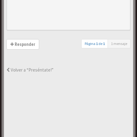
Página
1
de
1
1 mensaje
Responder
Volver a “Preséntate!”