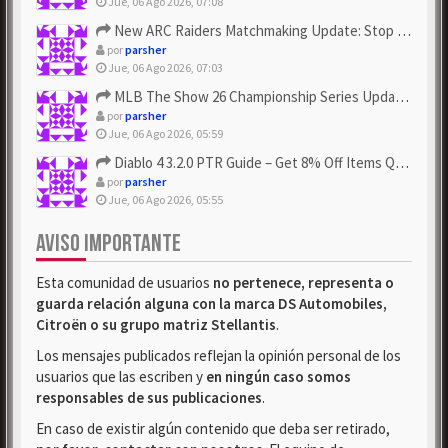
Jue, 06 Ago 2026, 07:08
New ARC Raiders Matchmaking Update: Stop Failed - Grab Bluep...
por
parsher
Jue, 06 Ago 2026, 07:03
MLB The Show 26 Championship Series Update! Get Cheap & ...
por
parsher
Jue, 06 Ago 2026, 05:59
Diablo 4 3.2.0 PTR Guide – Get 8% Off Items Quickly to Test ...
por
parsher
Jue, 06 Ago 2026, 05:55
AVISO IMPORTANTE
Esta comunidad de usuarios
no pertenece, representa o
guarda relación alguna con la marca DS Automobiles,
Citroën o su grupo matriz Stellantis
.
Los mensajes publicados reflejan la opinión personal de los
usuarios que las escriben y
en ningún caso somos
responsables de sus publicaciones
.
En caso de existir algún contenido que deba ser retirado,