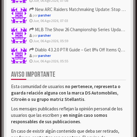
Jue, 06 Ago 2026, 07:08
New ARC Raiders Matchmaking Update: Stop Failed - Grab Bluep...
por
parsher
Jue, 06 Ago 2026, 07:03
MLB The Show 26 Championship Series Update! Get Cheap & ...
por
parsher
Jue, 06 Ago 2026, 05:59
Diablo 4 3.2.0 PTR Guide – Get 8% Off Items Quickly to Test ...
por
parsher
Jue, 06 Ago 2026, 05:55
AVISO IMPORTANTE
Esta comunidad de usuarios
no pertenece, representa o
guarda relación alguna con la marca DS Automobiles,
Citroën o su grupo matriz Stellantis
.
Los mensajes publicados reflejan la opinión personal de los
usuarios que las escriben y
en ningún caso somos
responsables de sus publicaciones
.
En caso de existir algún contenido que deba ser retirado,