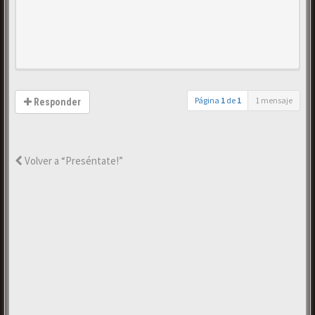
Página
1
de
1
1 mensaje
Responder
Volver a “Preséntate!”