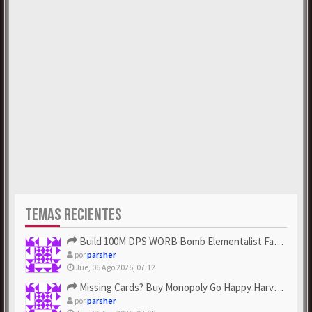
TEMAS RECIENTES
Build 100M DPS WORB Bomb Elementalist Fast - Grab POE Curren...
por
parsher
Jue, 06 Ago 2026, 07:12
Missing Cards? Buy Monopoly Go Happy Harvest with Looney Tun...
por
parsher