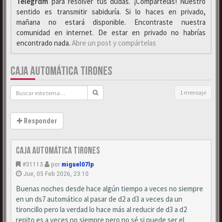
Telegrαm
para resolver tus dudas. ¡Compártelas! Nuestro
sentido es transmitir sabiduría. Si lo haces en privado,
mañana no estará disponible. Encontraste nuestra
comunidad en internet. De estar en privado no habrías
encontrado nada.
Abre un post y compártelas
CAJA AUTOMÁTICA TIRONES
1 mensaje
Responder
Caja automática tirones
#31113
por
miguel07lp
Jue, 05 Feb 2026, 23:10
Buenas noches desde hace algún tiempo a veces no siempre
en un ds7 automático al pasar de d2 a d3 a veces da un
tironcillo pero la verdad lo hace más al reducir de d3 a d2
repito es a veces no siempre pero no sé si puede ser el