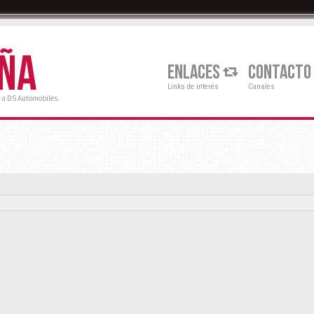
AÑA
ENLACES
CONTACTO
Links de interés
Canales
 a DS Automobiles.