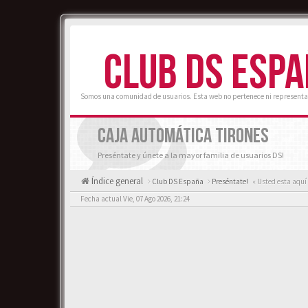
CLUB DS ESP
Somos una comunidad de usuarios. Esta web no pertenece ni representa
CAJA AUTOMÁTICA TIRONES
Preséntate y únete a la mayor familia de usuarios DS!
Índice general
Club DS España
Preséntate!
« Usted esta aquí
Fecha actual Vie, 07 Ago 2026, 21:24