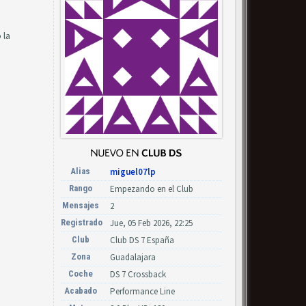
 la
Alias
miguel07lp
Rango
Empezando en el Club
Mensajes
2
Registrado
Jue, 05 Feb 2026, 22:25
Club
Club DS 7 España
Zona
Guadalajara
Coche
DS 7 Crossback
Acabado
Performance Line