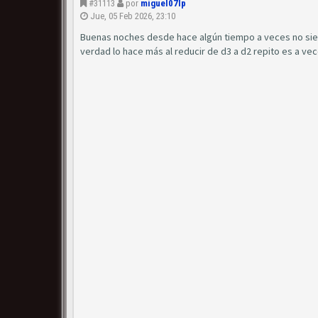
#31113
por
miguel07lp
Jue, 05 Feb 2026, 23:10
Buenas noches desde hace algún tiempo a veces no siemp
verdad lo hace más al reducir de d3 a d2 repito es a v