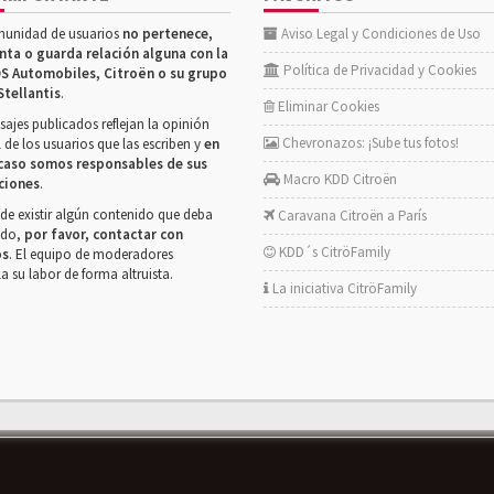
munidad de usuarios
no pertenece,
Aviso Legal y Condiciones de Uso
nta o guarda relación alguna con la
Política de Privacidad y Cookies
S Automobiles, Citroën o su grupo
Stellantis
.
Eliminar Cookies
ajes publicados reflejan la opinión
Chevronazos: ¡Sube tus fotos!
 de los usuarios que las escriben y
en
caso somos responsables de sus
Macro KDD Citroën
ciones
.
de existir algún contenido que deba
Caravana Citroën a París
rado,
por favor, contactar con
KDD´s CitröFamily
os
. El equipo de moderadores
la su labor de forma altruista.
La iniciativa CitröFamily