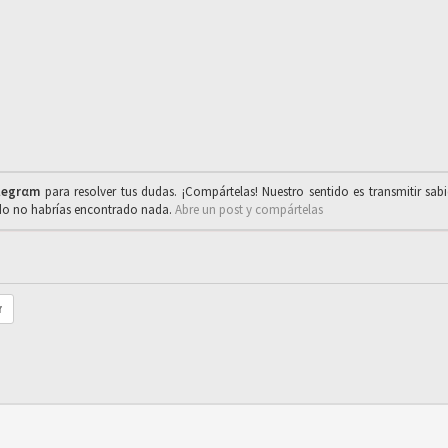
legrαm
para resolver tus dudas. ¡Compártelas! Nuestro sentido es transmitir sab
ado no habrías encontrado nada.
Abre un post y compártelas
r