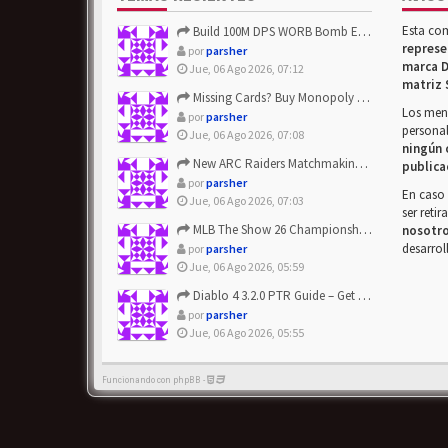
Esta co
Build 100M DPS WORB Bomb Elementalist Fast - Grab POE Curren...
represe
por
parsher
marca D
Jue, 06 Ago 2026, 07:12
matriz 
Missing Cards? Buy Monopoly Go Happy Harvest with Looney Tun...
Los mens
por
parsher
personal
Jue, 06 Ago 2026, 07:08
ningún 
New ARC Raiders Matchmaking Update: Stop Failed - Grab Bluep...
publica
por
parsher
En caso 
Jue, 06 Ago 2026, 07:03
ser reti
MLB The Show 26 Championship Series Update! Get Cheap & ...
nosotr
desarrol
por
parsher
Jue, 06 Ago 2026, 05:59
Diablo 4 3.2.0 PTR Guide – Get 8% Off Items Quickly to Test ...
por
parsher
Jue, 06 Ago 2026, 05:55
Funcionando con phpBB -