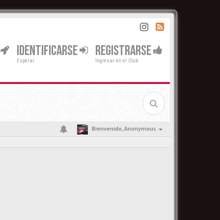
IDENTIFICARSE
REGISTRARSE
Esperar
Ingresar en el Club
Bienvenido,
Anonymous