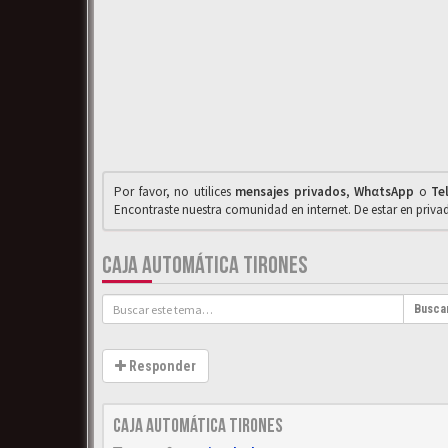
Por favor, no utilices
mensajes privados
,
WhαtsApp
o
Te
Encontraste nuestra comunidad en internet. De estar en priv
CAJA AUTOMÁTICA TIRONES
Busca
Responder
Caja automática tirones