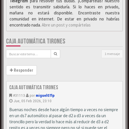
Telegrαm
para resolver tus dudas. ¡Compártelas! Nuestro
sentido es transmitir sabiduría. Si lo haces en privado,
mañana no estará disponible. Encontraste nuestra
comunidad en internet. De estar en privado no habrías
encontrado nada.
Abre un post y compártelas
CAJA AUTOMÁTICA TIRONES
1 mensaje
Responder
Caja automática tirones
#31113
por
miguel07lp
Jue, 05 Feb 2026, 23:10
Buenas noches desde hace algún tiempo a veces no siempre
en un ds7 automático al pasar de d2 a d3 a veces da un
tironcillo pero la verdad lo hace más al reducir de d3 a d2
repito es a veces no siempre pero no sé si puede ser el