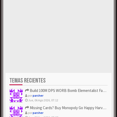
TEMAS RECIENTES
Build 100M DPS WORB Bomb Elementalist Fast - Grab POE Curren...
por
parsher
Jue, 06 Ago 2026, 07:12
Missing Cards? Buy Monopoly Go Happy Harvest with Looney Tun...
por
parsher