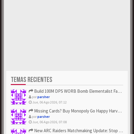
TEMAS RECIENTES
Build 100M DPS WORB Bomb Elementalist Fast - Grab POE Curren...
por
parsher
Jue, 06 Ago 2026, 07:12
Missing Cards? Buy Monopoly Go Happy Harvest with Looney Tun...
por
parsher
Jue, 06 Ago 2026, 07:08
New ARC Raiders Matchmaking Update: Stop Failed - Grab Bluep...