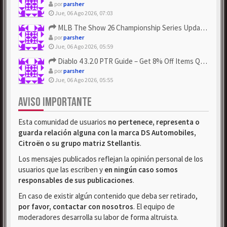
por
parsher
Jue, 06 Ago 2026, 07:03
MLB The Show 26 Championship Series Update! Get Cheap & ...
por
parsher
Jue, 06 Ago 2026, 05:59
Diablo 4 3.2.0 PTR Guide – Get 8% Off Items Quickly to Test ...
por
parsher
Jue, 06 Ago 2026, 05:55
AVISO IMPORTANTE
Esta comunidad de usuarios
no pertenece, representa o
guarda relación alguna con la marca DS Automobiles,
Citroën o su grupo matriz Stellantis
.
Los mensajes publicados reflejan la opinión personal de los
usuarios que las escriben y
en ningún caso somos
responsables de sus publicaciones
.
En caso de existir algún contenido que deba ser retirado,
por favor, contactar con nosotros
. El equipo de
moderadores desarrolla su labor de forma altruista.