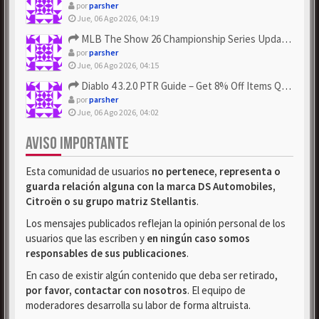
por
parsher
Jue, 06 Ago 2026, 04:19
MLB The Show 26 Championship Series Update! Get Cheap & ...
por
parsher
Jue, 06 Ago 2026, 04:15
Diablo 4 3.2.0 PTR Guide – Get 8% Off Items Quickly to Test ...
por
parsher
Jue, 06 Ago 2026, 04:02
AVISO IMPORTANTE
Esta comunidad de usuarios
no pertenece, representa o
guarda relación alguna con la marca DS Automobiles,
Citroën o su grupo matriz Stellantis
.
Los mensajes publicados reflejan la opinión personal de los
usuarios que las escriben y
en ningún caso somos
responsables de sus publicaciones
.
En caso de existir algún contenido que deba ser retirado,
por favor, contactar con nosotros
. El equipo de
moderadores desarrolla su labor de forma altruista.