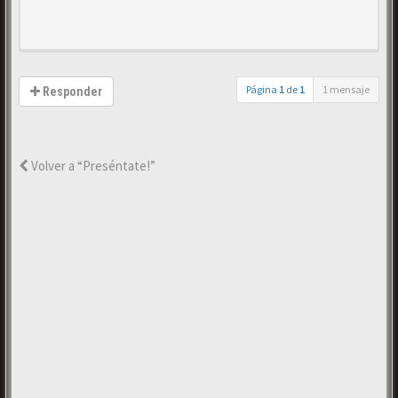
Página
1
de
1
1 mensaje
Responder
Volver a “Preséntate!”