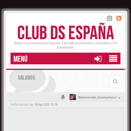
CLUB DS ESPAÑA
Somos una comunidad de usuarios. Esta web no pertenece ni representa a DS
Automobiles.
MENÚ
SALUDOS
Bienvenido,
Anonymous
Fecha actual Jue, 06 Ago 2026, 05:36