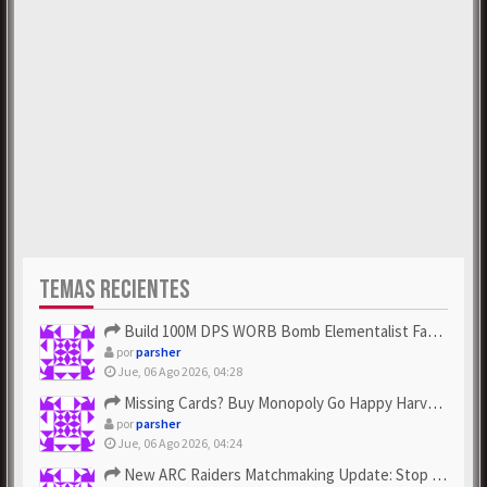
TEMAS RECIENTES
Build 100M DPS WORB Bomb Elementalist Fast - Grab POE Curren...
por
parsher
Jue, 06 Ago 2026, 04:28
Missing Cards? Buy Monopoly Go Happy Harvest with Looney Tun...
por
parsher
Jue, 06 Ago 2026, 04:24
New ARC Raiders Matchmaking Update: Stop Failed - Grab Bluep...