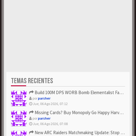
TEMAS RECIENTES
Build 100M DPS WORB Bomb Elementalist Fast - Grab POE Curren...
por
parsher
Jue, 06 Ago 2026, 07:12
Missing Cards? Buy Monopoly Go Happy Harvest with Looney Tun...
por
parsher
Jue, 06 Ago 2026, 07:08
New ARC Raiders Matchmaking Update: Stop Failed - Grab Bluep...