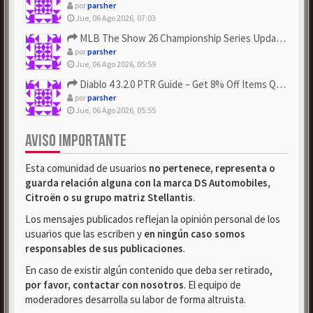
por
parsher
Jue, 06 Ago 2026, 07:03
MLB The Show 26 Championship Series Update! Get Cheap & ...
por
parsher
Jue, 06 Ago 2026, 05:59
Diablo 4 3.2.0 PTR Guide – Get 8% Off Items Quickly to Test ...
por
parsher
Jue, 06 Ago 2026, 05:55
AVISO IMPORTANTE
Esta comunidad de usuarios
no pertenece, representa o
guarda relación alguna con la marca DS Automobiles,
Citroën o su grupo matriz Stellantis
.
Los mensajes publicados reflejan la opinión personal de los
usuarios que las escriben y
en ningún caso somos
responsables de sus publicaciones
.
En caso de existir algún contenido que deba ser retirado,
por favor, contactar con nosotros
. El equipo de
moderadores desarrolla su labor de forma altruista.