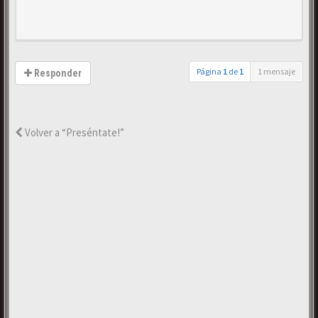
Página
1
de
1
1 mensaje
Responder
Volver a “Preséntate!”