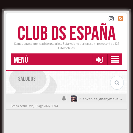
CLUB DS ESPAÑA
Somos una comunidad de usuarios. Esta web no pertenece ni representa a DS
Automobiles.
MENÚ
SALUDOS
Bienvenido,
Anonymous
Fecha actual Vie, 07 Ago 2026, 16:44