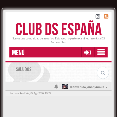
CLUB DS ESPAÑA
Somos una comunidad de usuarios. Esta web no pertenece ni representa a DS
Automobiles.
MENÚ
SALUDOS
Bienvenido,
Anonymous
Fecha actual Vie, 07 Ago 2026, 19:22