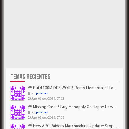
TEMAS RECIENTES
Build 100M DPS WORB Bomb Elementalist Fast - Grab POE Curren...
por
parsher
Jue, 06 Ago 2026, 07:12
Missing Cards? Buy Monopoly Go Happy Harvest with Looney Tun...
por
parsher
Jue, 06 Ago 2026, 07:08
New ARC Raiders Matchmaking Update: Stop Failed - Grab Bluep...