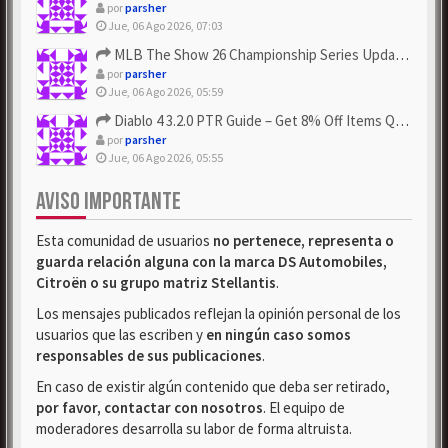
por
parsher
Jue, 06 Ago 2026, 07:03
MLB The Show 26 Championship Series Update! Get Cheap & ...
por
parsher
Jue, 06 Ago 2026, 05:59
Diablo 4 3.2.0 PTR Guide – Get 8% Off Items Quickly to Test ...
por
parsher
Jue, 06 Ago 2026, 05:55
AVISO IMPORTANTE
Esta comunidad de usuarios
no pertenece, representa o
guarda relación alguna con la marca DS Automobiles,
Citroën o su grupo matriz Stellantis
.
Los mensajes publicados reflejan la opinión personal de los
usuarios que las escriben y
en ningún caso somos
responsables de sus publicaciones
.
En caso de existir algún contenido que deba ser retirado,
por favor, contactar con nosotros
. El equipo de
moderadores desarrolla su labor de forma altruista.