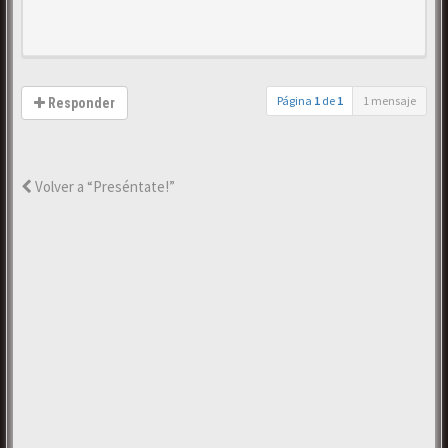
Página
1
de
1
1 mensaje
Responder
Volver a “Preséntate!”