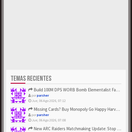
TEMAS RECIENTES
Build 100M DPS WORB Bomb Elementalist Fast - Grab POE Curren...
por
parsher
Jue, 06 Ago 2026, 07:12
Missing Cards? Buy Monopoly Go Happy Harvest with Looney Tun...
por
parsher
Jue, 06 Ago 2026, 07:08
New ARC Raiders Matchmaking Update: Stop Failed - Grab Bluep...