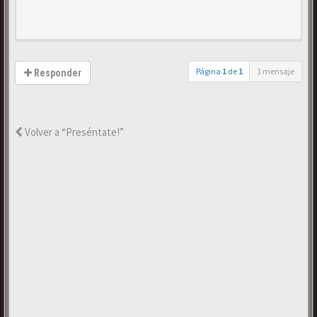
Página
1
de
1
1 mensaje
Responder
Volver a “Preséntate!”