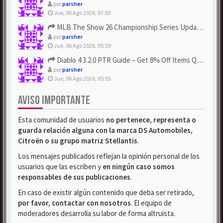
por
parsher
Jue, 06 Ago 2026, 07:03
MLB The Show 26 Championship Series Update! Get Cheap & ...
por
parsher
Jue, 06 Ago 2026, 05:59
Diablo 4 3.2.0 PTR Guide – Get 8% Off Items Quickly to Test ...
por
parsher
Jue, 06 Ago 2026, 05:55
AVISO IMPORTANTE
Esta comunidad de usuarios
no pertenece, representa o
guarda relación alguna con la marca DS Automobiles,
Citroën o su grupo matriz Stellantis
.
Los mensajes publicados reflejan la opinión personal de los
usuarios que las escriben y
en ningún caso somos
responsables de sus publicaciones
.
En caso de existir algún contenido que deba ser retirado,
por favor, contactar con nosotros
. El equipo de
moderadores desarrolla su labor de forma altruista.