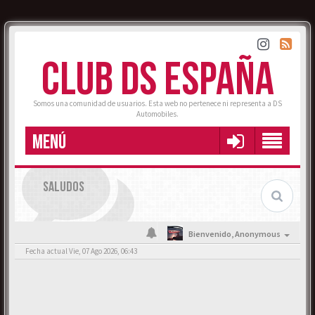
CLUB DS ESPAÑA
Somos una comunidad de usuarios. Esta web no pertenece ni representa a DS
Automobiles.
MENÚ
SALUDOS
Bienvenido,
Anonymous
Fecha actual Vie, 07 Ago 2026, 06:43