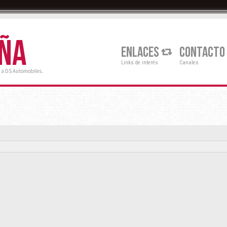
AÑA
ENLACES
CONTACTO
Links de interés
Canales
 a DS Automobiles.