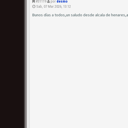
#31119
por
desmo
Sab, 07 Mar 2026, 13:12
Bunos días a todos,un saludo desde alcala de henare