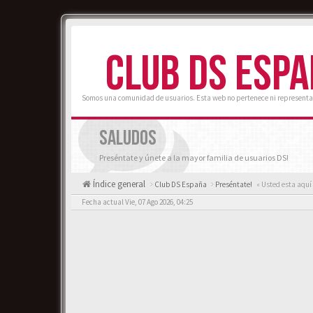
CLUB DS ESP
Somos una comunidad de usuarios. Esta web no pertenece ni representa
SALUDOS
Preséntate y únete a la mayor familia de usuarios DS!
Índice general
Club DS España
Preséntate!
« Usted esta aquí
Fecha actual Vie, 07 Ago 2026, 04:25