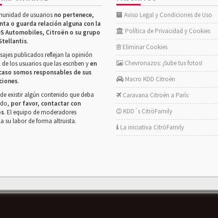
munidad de usuarios
no pertenece,
Aviso Legal y Condiciones de Uso
nta o guarda relación alguna con la
Política de Privacidad y Cookies
S Automobiles, Citroën o su grupo
Stellantis
.
Eliminar Cookies
ajes publicados reflejan la opinión
Chevronazos: ¡Sube tus fotos!
 de los usuarios que las escriben y
en
caso somos responsables de sus
Macro KDD Citroën
ciones
.
de existir algún contenido que deba
Caravana Citroën a París
rado,
por favor, contactar con
KDD´s CitröFamily
os
. El equipo de moderadores
la su labor de forma altruista.
La iniciativa CitröFamily