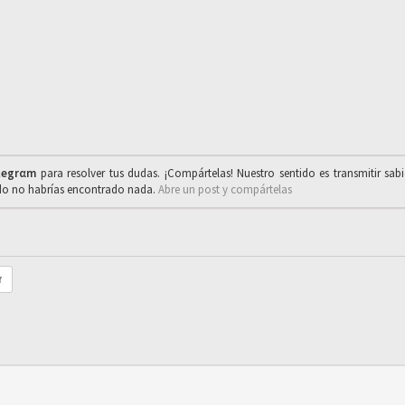
legrαm
para resolver tus dudas. ¡Compártelas! Nuestro sentido es transmitir sab
ado no habrías encontrado nada.
Abre un post y compártelas
r