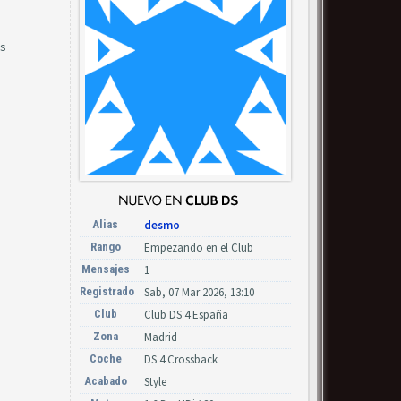
os
Alias
desmo
Rango
Empezando en el Club
Mensajes
1
Registrado
Sab, 07 Mar 2026, 13:10
Club
Club DS 4 España
Zona
Madrid
Coche
DS 4 Crossback
Acabado
Style