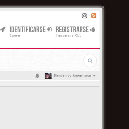
IDENTIFICARSE
REGISTRARSE
Esperar
Ingresar en el Club
Bienvenido,
Anonymous