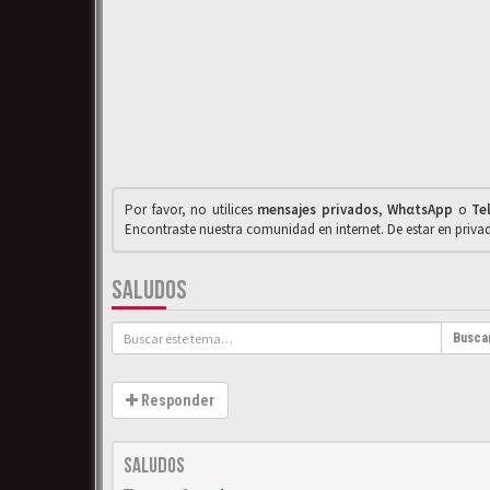
Por favor, no utilices
mensajes privados
,
WhαtsApp
o
Te
Encontraste nuestra comunidad en internet. De estar en priv
SALUDOS
Busca
Responder
saludos