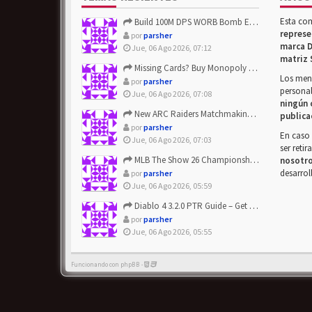
Esta co
Build 100M DPS WORB Bomb Elementalist Fast - Grab POE Curren...
represe
por
parsher
marca D
Jue, 06 Ago 2026, 07:12
matriz 
Missing Cards? Buy Monopoly Go Happy Harvest with Looney Tun...
Los mens
por
parsher
personal
Jue, 06 Ago 2026, 07:08
ningún 
New ARC Raiders Matchmaking Update: Stop Failed - Grab Bluep...
publica
por
parsher
En caso 
Jue, 06 Ago 2026, 07:03
ser reti
MLB The Show 26 Championship Series Update! Get Cheap & ...
nosotr
desarrol
por
parsher
Jue, 06 Ago 2026, 05:59
Diablo 4 3.2.0 PTR Guide – Get 8% Off Items Quickly to Test ...
por
parsher
Jue, 06 Ago 2026, 05:55
Funcionando con phpBB -