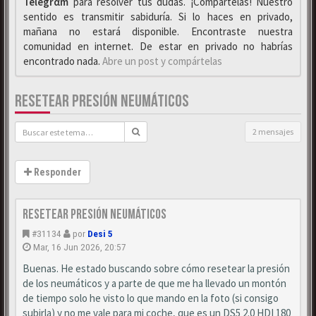
Telegrαm
para resolver tus dudas. ¡Compártelas! Nuestro
sentido es transmitir sabiduría. Si lo haces en privado,
mañana no estará disponible. Encontraste nuestra
comunidad en internet. De estar en privado no habrías
encontrado nada.
Abre un post y compártelas
RESETEAR PRESIÓN NEUMÁTICOS
2 mensajes
Responder
Resetear presión neumáticos
#31134
por
Desi 5
Mar, 16 Jun 2026, 20:57
Buenas. He estado buscando sobre cómo resetear la presión
de los neumáticos y a parte de que me ha llevado un montón
de tiempo solo he visto lo que mando en la foto (si consigo
subirla) y no me vale para mi coche, que es un DS5 2.0 HDI 180