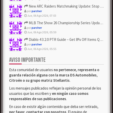
New ARC Raiders Matchmaking Update: Stop Failed - Grab Bluep...
por
parsher
Jue, 06 Ago 2026, 07:03
MLB The Show 26 Championship Series Update! Get Cheap & ...
por
parsher
Jue, 06 Ago 2026, 05:59
Diablo 4 3.2.0 PTR Guide – Get 8% Off Items Quickly to Test ...
por
parsher
Jue, 06 Ago 2026, 05:55
AVISO IMPORTANTE
Esta comunidad de usuarios
no pertenece, representa o
guarda relación alguna con la marca DS Automobiles,
Citroën o su grupo matriz Stellantis
.
Los mensajes publicados reflejan la opinión personal de los
usuarios que las escriben y
en ningún caso somos
responsables de sus publicaciones
.
En caso de existir algún contenido que deba ser retirado,
por favor, contactar con nosotros
. El equipo de