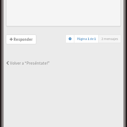
Página
1
de
1
2 mensajes
Responder
Volver a “Preséntate!”