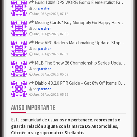
Build 100M DPS WORB Bomb Elementalist Fast - Grab POE Curren...
por
parsher
Jue, 06 Ago 2026, 07:12
Missing Cards? Buy Monopoly Go Happy Harvest with Looney Tun...
por
parsher
Jue, 06 Ago 2026, 07:08
New ARC Raiders Matchmaking Update: Stop Failed - Grab Bluep...
por
parsher
Jue, 06 Ago 2026, 07:03
MLB The Show 26 Championship Series Update! Get Cheap & ...
por
parsher
Jue, 06 Ago 2026, 05:59
Diablo 4 3.2.0 PTR Guide – Get 8% Off Items Quickly to Test ...
por
parsher
Jue, 06 Ago 2026, 05:55
AVISO IMPORTANTE
Esta comunidad de usuarios
no pertenece, representa o
guarda relación alguna con la marca DS Automobiles,
Citroën o su grupo matriz Stellantis
.