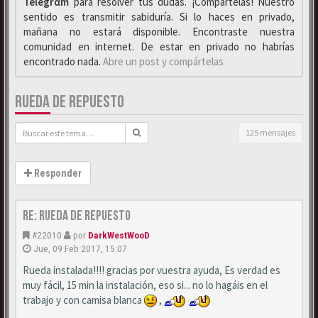
Telegrαm
para resolver tus dudas. ¡Compártelas! Nuestro
sentido es transmitir sabiduría. Si lo haces en privado,
mañana no estará disponible. Encontraste nuestra
comunidad en internet. De estar en privado no habrías
encontrado nada.
Abre un post y compártelas
RUEDA DE REPUESTO
125 mensajes
Responder
Re: Rueda de repuesto
#22010
por
DarkWestWooD
Jue, 09 Feb 2017, 15:07
Rueda instalada!!!! gracias por vuestra ayuda, Es verdad es
muy fácil, 15 min la instalación, eso si... no lo hagáis en el
trabajo y con camisa blanca
,