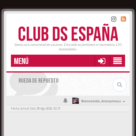
CLUB DS ESPAÑA
Somos una comunidad de usuarios. Esta web no pertenece ni representa a DS
Automobiles.
MENÚ
RUEDA DE REPUESTO
Bienvenido,
Anonymous
Fecha actual Sab, 08 Ago 2026, 02:37