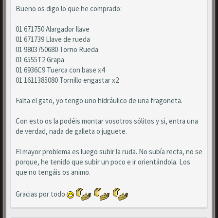
Bueno os digo lo que he comprado:
01 671750 Alargador llave
01 671739 Llave de rueda
01 9803750680 Torno Rueda
01 6555T2 Grapa
01 6936C9 Tuerca con base x4
01 1611385080 Tornillo engastar x2
Falta el gato, yo tengo uno hidráulico de una fragoneta.
Con esto os la podéis montar vosotros sólitos y si, entra una
de verdad, nada de galleta o juguete.
El mayor problema es luego subir la ruda. No subía recta, no se
porque, he tenido que subir un poco e ir orientándola. Los
que no tengáis os animo.
Gracias por todo