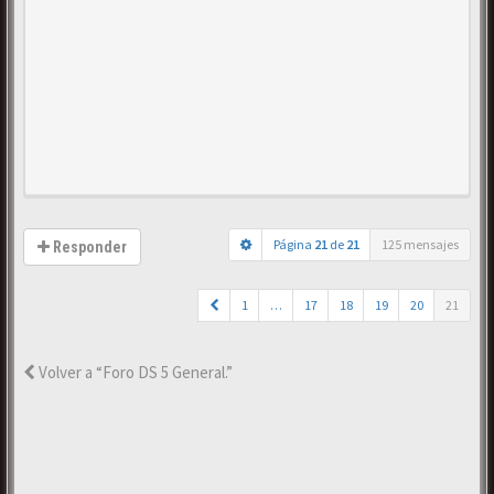
Página
21
de
21
125 mensajes
Responder
1
…
17
18
19
20
21
Volver a “Foro DS 5 General.”