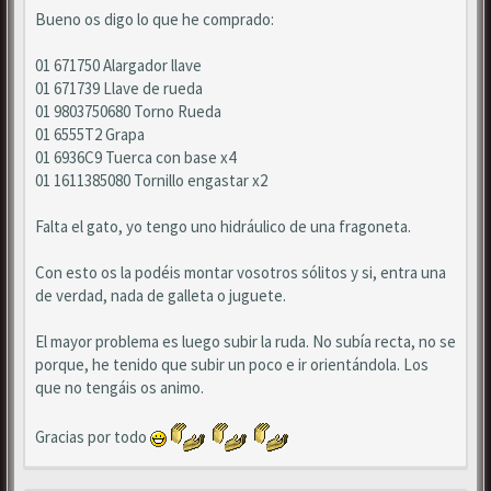
Bueno os digo lo que he comprado:
01 671750 Alargador llave
01 671739 Llave de rueda
01 9803750680 Torno Rueda
01 6555T2 Grapa
01 6936C9 Tuerca con base x4
01 1611385080 Tornillo engastar x2
Falta el gato, yo tengo uno hidráulico de una fragoneta.
Con esto os la podéis montar vosotros sólitos y si, entra una
de verdad, nada de galleta o juguete.
El mayor problema es luego subir la ruda. No subía recta, no se
porque, he tenido que subir un poco e ir orientándola. Los
que no tengáis os animo.
Gracias por todo