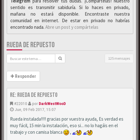
Telegrαm
para resolver tus dudas. ¡Compártelas! Nuestro
sentido es transmitir sabiduría. Si lo haces en privado,
mañana no estará disponible. Encontraste nuestra
comunidad en internet. De estar en privado no habrías
encontrado nada.
Abre un post y compártelas
RUEDA DE REPUESTO
125 mensajes
Responder
Re: Rueda de repuesto
#22010
por
DarkWestWooD
Jue, 09 Feb 2017, 15:07
Rueda instalada!!!! gracias por vuestra ayuda, Es verdad es
muy fácil, 15 min la instalación, eso si... no lo hagáis en el
trabajo y con camisa blanca
,