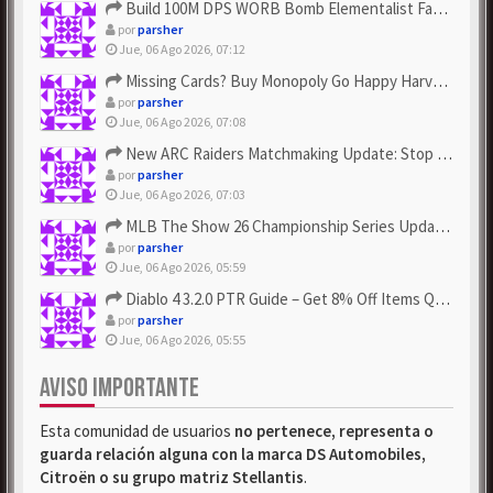
Build 100M DPS WORB Bomb Elementalist Fast - Grab POE Curren...
por
parsher
Jue, 06 Ago 2026, 07:12
Missing Cards? Buy Monopoly Go Happy Harvest with Looney Tun...
por
parsher
Jue, 06 Ago 2026, 07:08
New ARC Raiders Matchmaking Update: Stop Failed - Grab Bluep...
por
parsher
Jue, 06 Ago 2026, 07:03
MLB The Show 26 Championship Series Update! Get Cheap & ...
por
parsher
Jue, 06 Ago 2026, 05:59
Diablo 4 3.2.0 PTR Guide – Get 8% Off Items Quickly to Test ...
por
parsher
Jue, 06 Ago 2026, 05:55
AVISO IMPORTANTE
Esta comunidad de usuarios
no pertenece, representa o
guarda relación alguna con la marca DS Automobiles,
Citroën o su grupo matriz Stellantis
.