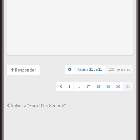
Página
21
de
21
125 mensajes
Responder
1
…
17
18
19
20
21
Volver a “Foro DS 5 General.”