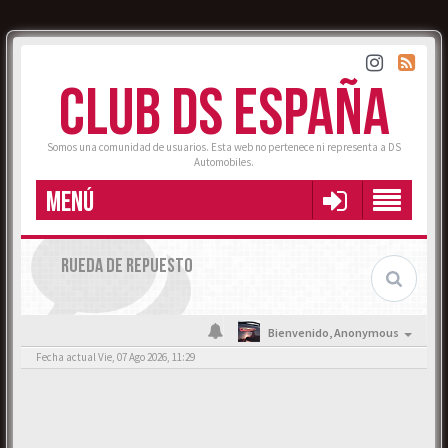
CLUB DS ESPAÑA
Somos una comunidad de usuarios. Esta web no pertenece ni representa a DS
Automobiles.
MENÚ
RUEDA DE REPUESTO
Bienvenido,
Anonymous
Fecha actual Vie, 07 Ago 2026, 11:29