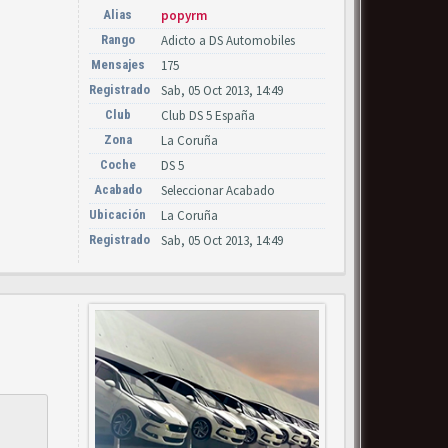
Alias
popyrm
Rango
Adicto a DS Automobiles
Mensajes
175
Registrado
Sab, 05 Oct 2013, 14:49
Club
Club DS 5 España
Zona
La Coruña
Coche
DS 5
Acabado
Seleccionar Acabado
Ubicación
La Coruña
Registrado
Sab, 05 Oct 2013, 14:49