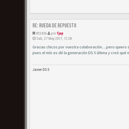
Re: Rueda de repuesto
#22456
por
fjep
Sab, 27 May 2017, 12:28
Gracias chicos por vuestra colaboración.....pero quiero 
pues el mío es dé la generación DS 5 última y creó qué n
Javier DS 5