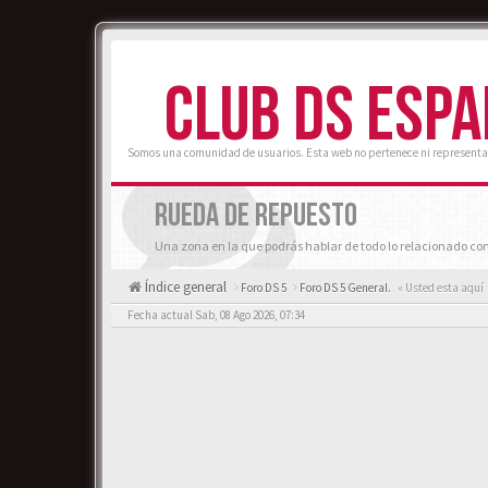
CLUB DS ESP
Somos una comunidad de usuarios. Esta web no pertenece ni representa
RUEDA DE REPUESTO
Una zona en la que podrás hablar de todo lo relacionado con
Índice general
Foro DS 5
Foro DS 5 General.
« Usted esta aquí
Fecha actual Sab, 08 Ago 2026, 07:34