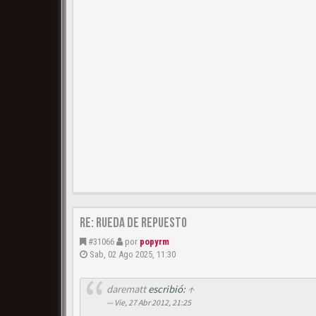
Re: Rueda de repuesto
#31066
por
popyrm
Sab, 02 Ago 2025, 11:30
darematt
escribió:
↑
Vie, 27 Abr 2012, 21:25