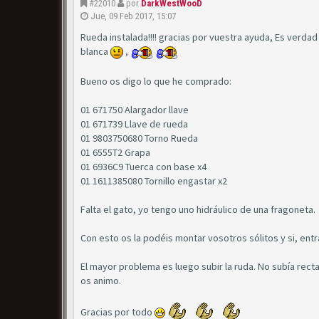
#22010
por
DarkWestWooD
Jue, 09 Feb 2017, 15:07
Rueda instalada!!!! gracias por vuestra ayuda, Es verdad e
blanca
,
Bueno os digo lo que he comprado:
01 671750 Alargador llave
01 671739 Llave de rueda
01 9803750680 Torno Rueda
01 6555T2 Grapa
01 6936C9 Tuerca con base x4
01 1611385080 Tornillo engastar x2
Falta el gato, yo tengo uno hidráulico de una fragoneta.
Con esto os la podéis montar vosotros sólitos y si, entr
El mayor problema es luego subir la ruda. No subía recta
os animo.
Gracias por todo