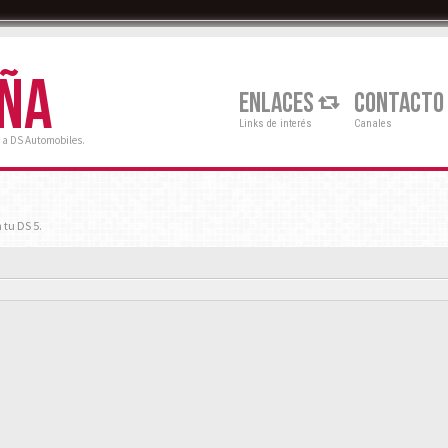
AÑA
ENLACES
CONTACTO
Links de interés
Canales
 a DS Automobiles.
 tu DS 5.