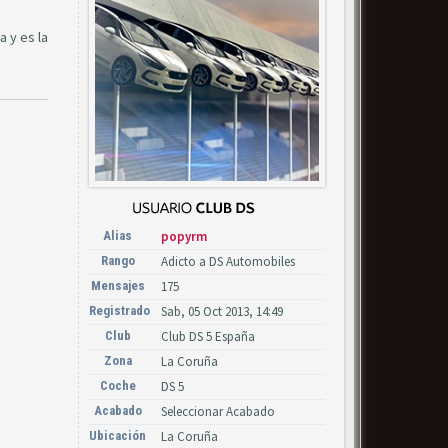
 y es la
Alias
popyrm
Rango
Adicto a DS Automobiles
Mensajes
175
Registrado
Sab, 05 Oct 2013, 14:49
Club
Club DS 5 España
Zona
La Coruña
Coche
DS 5
Acabado
Seleccionar Acabado
Ubicación
La Coruña