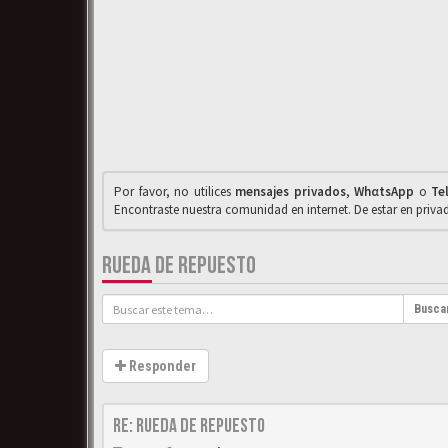
Por favor, no utilices
mensajes privados
,
WhαtsApp
o
Te
Encontraste nuestra comunidad en internet. De estar en priv
RUEDA DE REPUESTO
Busca
Responder
Re: Rueda de repuesto