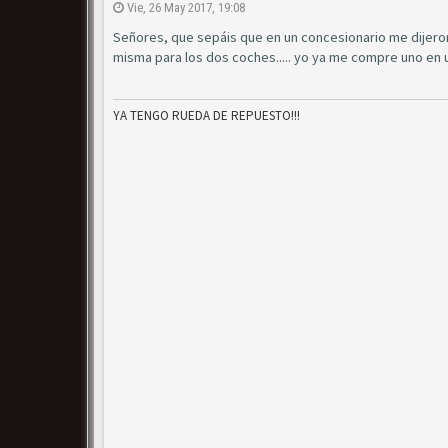
Vie, 26 May 2017, 19:08
Señores, que sepáis que en un concesionario me dijeron 
misma para los dos coches..... yo ya me compre uno en
YA TENGO RUEDA DE REPUESTO!!!