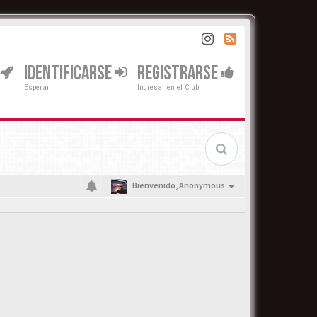
IDENTIFICARSE
REGISTRARSE
Esperar
Ingresar en el Club
Bienvenido,
Anonymous