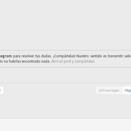
legrαm
para resolver tus dudas. ¡Compártelas! Nuestro sentido es transmitir sab
ado no habrías encontrado nada.
Abre un post y compártelas
125 mensajes
Pág
r