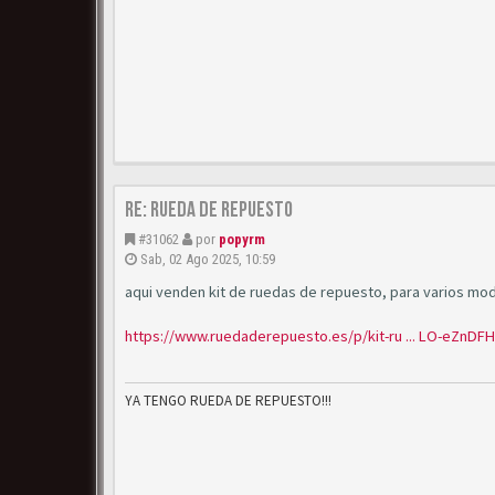
Re: Rueda de repuesto
#31062
por
popyrm
Sab, 02 Ago 2025, 10:59
aqui venden kit de ruedas de repuesto, para varios modelo
https://www.ruedaderepuesto.es/p/kit-ru ... LO-eZnDF
YA TENGO RUEDA DE REPUESTO!!!