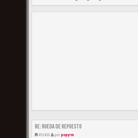
Re: Rueda de repuesto
#22453
por
popyrm