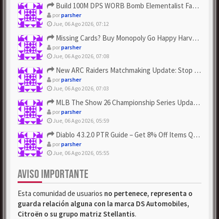
Build 100M DPS WORB Bomb Elementalist Fast - Grab POE Curren...
por
parsher
Jue, 06 Ago 2026, 07:12
Missing Cards? Buy Monopoly Go Happy Harvest with Looney Tun...
por
parsher
Jue, 06 Ago 2026, 07:08
New ARC Raiders Matchmaking Update: Stop Failed - Grab Bluep...
por
parsher
Jue, 06 Ago 2026, 07:03
MLB The Show 26 Championship Series Update! Get Cheap & ...
por
parsher
Jue, 06 Ago 2026, 05:59
Diablo 4 3.2.0 PTR Guide – Get 8% Off Items Quickly to Test ...
por
parsher
Jue, 06 Ago 2026, 05:55
AVISO IMPORTANTE
Esta comunidad de usuarios
no pertenece, representa o
guarda relación alguna con la marca DS Automobiles,
Citroën o su grupo matriz Stellantis
.