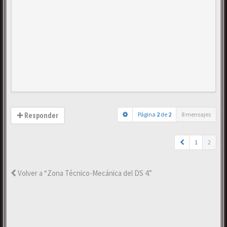
Página
2
de
2
8 mensajes
Responder
1
2
Volver a “Zona Técnico-Mecánica del DS 4.”