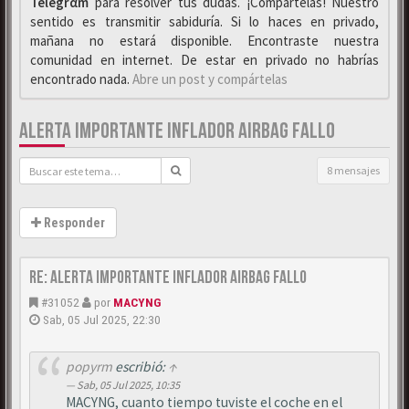
Telegrαm
para resolver tus dudas. ¡Compártelas! Nuestro
sentido es transmitir sabiduría. Si lo haces en privado,
mañana no estará disponible. Encontraste nuestra
comunidad en internet. De estar en privado no habrías
encontrado nada.
Abre un post y compártelas
ALERTA IMPORTANTE INFLADOR AIRBAG FALLO
8 mensajes
Responder
Re: Alerta importante inflador airbag fallo
#31052
por
MACYNG
Sab, 05 Jul 2025, 22:30
popyrm
escribió:
↑
Sab, 05 Jul 2025, 10:35
MACYNG, cuanto tiempo tuviste el coche en el