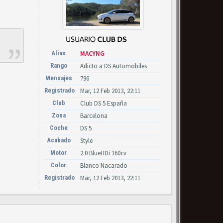
Alias
MACYNG
Rango
Adicto a DS Automobiles
Mensajes
796
Registrado
Mar, 12 Feb 2013, 22:11
Club
Club DS 5 España
Zona
Barcelona
Coche
DS 5
Acabado
Style
Motor
2.0 BlueHDi 160cv
Color
Blanco Nacarado
Registrado
Mar, 12 Feb 2013, 22:11