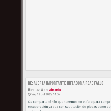
Re: Alerta importante inflador airbag fallo
#31058
por
Almartin
Vie, 18 Jul 2025, 14:06
Os comparto el hilo que tenemos en el foro para compr
recuperación ya sea con sustitución de piezas como actu