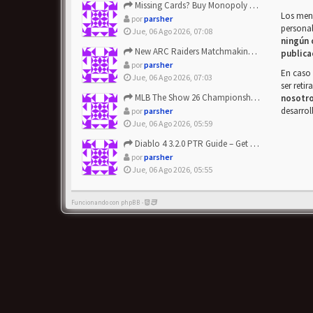
Missing Cards? Buy Monopoly Go Happy Harvest with Looney Tun...
Los mens
por
parsher
personal
Jue, 06 Ago 2026, 07:08
ningún 
New ARC Raiders Matchmaking Update: Stop Failed - Grab Bluep...
publica
por
parsher
En caso 
Jue, 06 Ago 2026, 07:03
ser reti
MLB The Show 26 Championship Series Update! Get Cheap & ...
nosotr
desarrol
por
parsher
Jue, 06 Ago 2026, 05:59
Diablo 4 3.2.0 PTR Guide – Get 8% Off Items Quickly to Test ...
por
parsher
Jue, 06 Ago 2026, 05:55
Funcionando con phpBB -