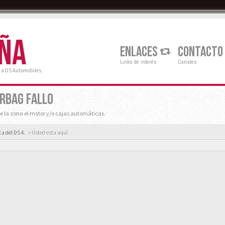
AÑA
ENLACES
CONTACTO
Links de interés
Canales
 a DS Automobiles.
IRBAG FALLO
e la zona el motor y/o cajas automáticas.
a del DS 4.
« Usted esta aquí