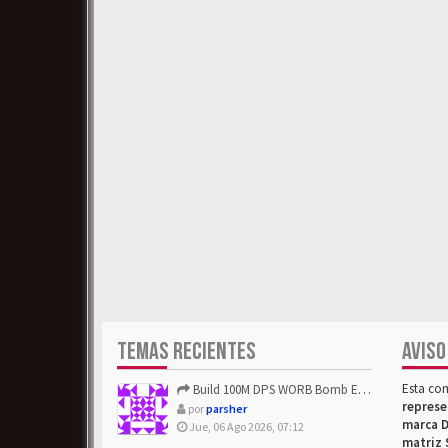
TEMAS RECIENTES
AVISO
Esta co
Build 100M DPS WORB Bomb Elementalist Fast - Grab POE Curren...
represe
por
parsher
marca D
Jue, 06 Ago 2026, 07:12
matriz 