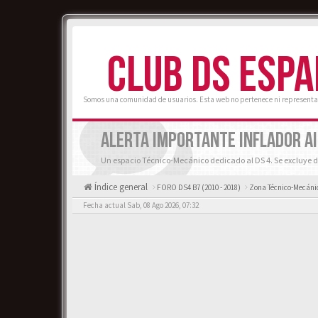
CLUB DS ESP
Somos una comunidad de usuarios. Esta web no pertenece ni representa
ALERTA IMPORTANTE INFLADOR A
Un espacio Técnico-Mecánico dedicado al DS 4. Se excluye d
Índice general
FORO DS4 B7 (2010 - 2018)
Zona Técnico-Mecánic
Fecha actual Sab, 08 Ago 2026, 07:32