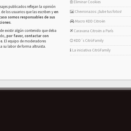
Eliminar Cookies
ajes publicados reflejan la opinión
Chevronazos: ¡Sube tus fotos!
 de los usuarios que las escriben y
en
caso somos responsables de sus
Macro KDD Citroën
ciones
.
de existir algún contenido que deba
Caravana Citroën a París
rado,
por favor, contactar con
KDD´s CitröFamily
os
. El equipo de moderadores
la su labor de forma altruista.
La iniciativa CitröFamily