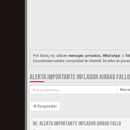
Por favor, no utilices
mensajes privados
,
WhαtsApp
o
Te
Encontraste nuestra comunidad en internet. De estar en priv
ALERTA IMPORTANTE INFLADOR AIRBAG FALLO
Busca
Responder
Re: Alerta importante inflador airbag fallo