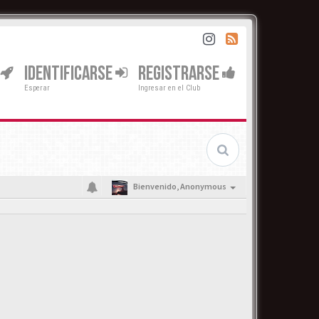
IDENTIFICARSE
REGISTRARSE
Esperar
Ingresar en el Club
Bienvenido,
Anonymous