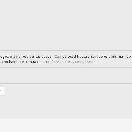
legrαm
para resolver tus dudas. ¡Compártelas! Nuestro sentido es transmitir sab
ado no habrías encontrado nada.
Abre un post y compártelas
r