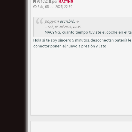
#31052
por
MACYNG
Sab, 05 Jul 2025, 22:30
popyrm
escribió:
↑
Sab, 05 Jul 2025, 10:35
MACYNG, cuanto tiempo tuviste el coche en el talle
Hola si te soy sincero 5 minutos,desconectan batería le
conector ponen el nuevo a presión y listo