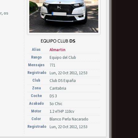
r, os
Alias
Almartin
Rango
Equipo del Club
Mensajes
771
Registrado
Lun, 22 Oct 2012, 12:53
Club
Club DS España
Zona
Cantabria
Coche
DS 3
Acabado
So Chic
Motor
1.2 eTHP 110cv
Color
Blanco Perla Nacarado
Registrado
Lun, 22 Oct 2012, 12:53