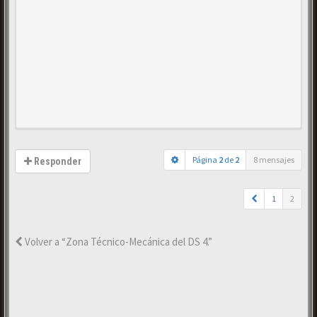
Página
2
de
2
8 mensajes
Responder
1
2
Volver a “Zona Técnico-Mecánica del DS 4.”