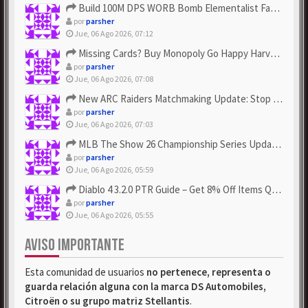
Build 100M DPS WORB Bomb Elementalist Fast - Grab POE Curren...
por
parsher
Jue, 06 Ago 2026, 07:12
Missing Cards? Buy Monopoly Go Happy Harvest with Looney Tun...
por
parsher
Jue, 06 Ago 2026, 07:08
New ARC Raiders Matchmaking Update: Stop Failed - Grab Bluep...
por
parsher
Jue, 06 Ago 2026, 07:03
MLB The Show 26 Championship Series Update! Get Cheap & ...
por
parsher
Jue, 06 Ago 2026, 05:59
Diablo 4 3.2.0 PTR Guide – Get 8% Off Items Quickly to Test ...
por
parsher
Jue, 06 Ago 2026, 05:55
AVISO IMPORTANTE
Esta comunidad de usuarios
no pertenece, representa o
guarda relación alguna con la marca DS Automobiles,
Citroën o su grupo matriz Stellantis
.