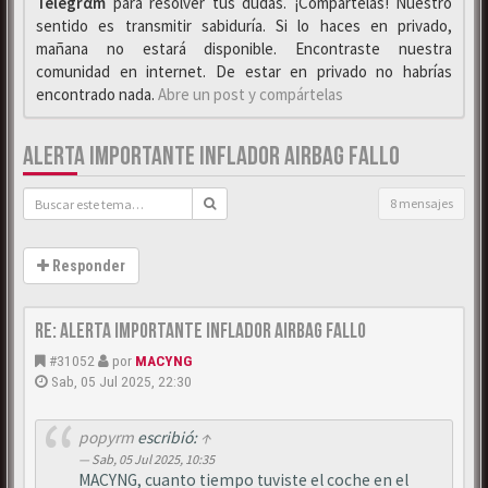
Telegrαm
para resolver tus dudas. ¡Compártelas! Nuestro
sentido es transmitir sabiduría. Si lo haces en privado,
mañana no estará disponible. Encontraste nuestra
comunidad en internet. De estar en privado no habrías
encontrado nada.
Abre un post y compártelas
ALERTA IMPORTANTE INFLADOR AIRBAG FALLO
8 mensajes
Responder
Re: Alerta importante inflador airbag fallo
#31052
por
MACYNG
Sab, 05 Jul 2025, 22:30
popyrm
escribió:
↑
Sab, 05 Jul 2025, 10:35
MACYNG, cuanto tiempo tuviste el coche en el