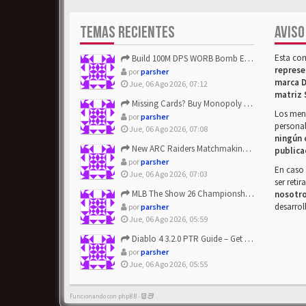
TEMAS RECIENTES
AVISO
Esta co
Build 100M DPS WORB Bomb Elementalist Fast - Grab POE Curren...
represe
por
parsher
marca D
Jue, 06 Ago 2026, 07:12
matriz 
Missing Cards? Buy Monopoly Go Happy Harvest with Looney Tun...
Los mens
por
parsher
personal
Jue, 06 Ago 2026, 07:08
ningún 
New ARC Raiders Matchmaking Update: Stop Failed - Grab Bluep...
publica
por
parsher
En caso 
Jue, 06 Ago 2026, 07:03
ser reti
MLB The Show 26 Championship Series Update! Get Cheap & ...
nosotr
desarrol
por
parsher
Jue, 06 Ago 2026, 05:59
Diablo 4 3.2.0 PTR Guide – Get 8% Off Items Quickly to Test ...
por
parsher
Jue, 06 Ago 2026, 05:55
Funcionando con phpBB -