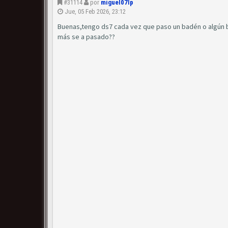
#31114
por
miguel07lp
Jue, 05 Feb 2026, 23:12
Buenas,tengo ds7 cada vez que paso un badén o algún 
más se a pasado??