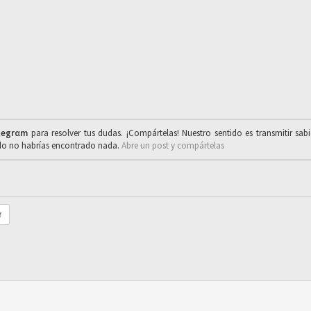
legrαm
para resolver tus dudas. ¡Compártelas! Nuestro sentido es transmitir sab
ado no habrías encontrado nada.
Abre un post y compártelas
r