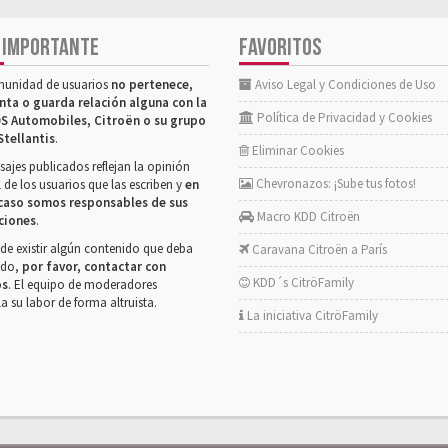
 IMPORTANTE
FAVORITOS
munidad de usuarios
no pertenece,
Aviso Legal y Condiciones de Uso
nta o guarda relación alguna con la
Política de Privacidad y Cookies
S Automobiles, Citroën o su grupo
Stellantis
.
Eliminar Cookies
ajes publicados reflejan la opinión
Chevronazos: ¡Sube tus fotos!
 de los usuarios que las escriben y
en
caso somos responsables de sus
Macro KDD Citroën
ciones
.
de existir algún contenido que deba
Caravana Citroën a París
rado,
por favor, contactar con
KDD´s CitröFamily
os
. El equipo de moderadores
la su labor de forma altruista.
La iniciativa CitröFamily