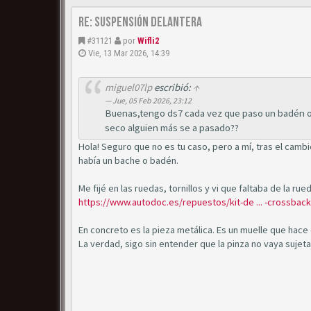
Re: Suspensión delantera
#31121
por
Wifli2
Vie, 13 Mar 2026, 14:39
miguel07lp
escribió:
↑
Jue, 05 Feb 2026, 23:12
Buenas,tengo ds7 cada vez que paso un badén o
seco alguien más se a pasado??
Hola! Seguro que no es tu caso, pero a mí, tras el camb
había un bache o badén.
Me fijé en las ruedas, tornillos y vi que faltaba de la ru
https://www.autodoc.es/repuestos/kit-de ... -crossback
En concreto es la pieza metálica. Es un muelle que hac
La verdad, sigo sin entender que la pinza no vaya sujeta p