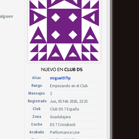
alguien
Alias
miguel07lp
Rango
Empezando en el Club
Mensajes
2
Registrado
Jue, 05 Feb 2026, 22:25
Club
Club DS 7 España
Zona
Guadalajara
Coche
DS 7 Crossback
Acabado
Performance Line