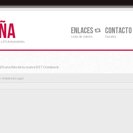
AÑA
ENLACES
CONTACTO
Links de interés
Canales
 a DS Automobiles.
S una foto de tu nuevo DS 7 Crossback.
« Usted esta aquí