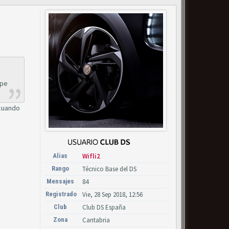
lpe
 cuando
Alias
Wifli2
Rango
Técnico Base del DS
Mensajes
84
Registrado
Vie, 28 Sep 2018, 12:56
Club
Club DS España
Zona
Cantabria