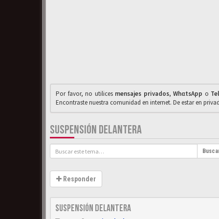
Por favor, no utilices
mensajes privados
,
WhαtsApp
o
Te
Encontraste nuestra comunidad en internet. De estar en priv
SUSPENSIÓN DELANTERA
Busca
Responder
Suspensión delantera