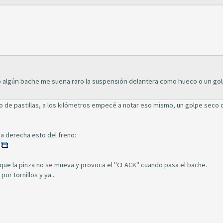
 algún bache me suena raro la suspensión delantera como hueco o un go
io de pastillas, a los kilómetros empecé a notar eso mismo, un golpe seco
eda derecha esto del freno:
e que la pinza no se mueva y provoca el "CLACK" cuando pasa el bache.
or tornillos y ya...