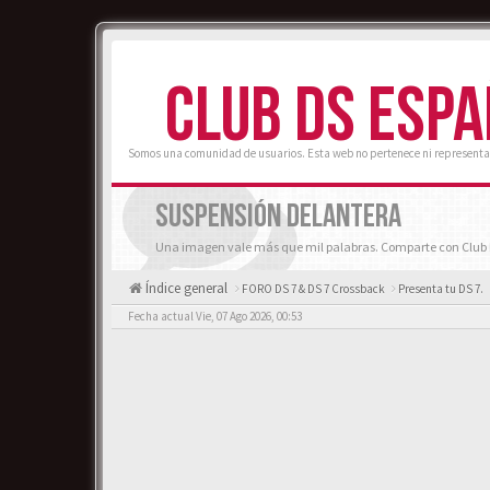
CLUB DS ESP
Somos una comunidad de usuarios. Esta web no pertenece ni representa
SUSPENSIÓN DELANTERA
Una imagen vale más que mil palabras. Comparte con Club D
Índice general
FORO DS 7 & DS 7 Crossback
Presenta tu DS 7.
Fecha actual Vie, 07 Ago 2026, 00:53