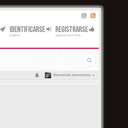
IDENTIFICARSE
REGISTRARSE
Esperar
Ingresar en el Club
Bienvenido,
Anonymous