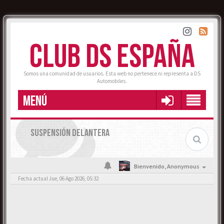
CLUB DS ESPAÑA
Somos una comunidad de usuarios. Esta web no pertenece ni representa a DS
Automobiles.
MENÚ
SUSPENSIÓN DELANTERA
Bienvenido,
Anonymous
Fecha actual Jue, 06 Ago 2026, 05:32