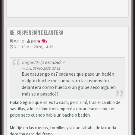
Re: Suspensión delantera
#31121
por
Wifli2
Vie, 13 Mar 2026, 14:39
miguel07lp
escribió:
↑
Jue, 05 Feb 2026, 23:12
Buenas,tengo ds7 cada vez que paso un badén
o algún bache me suena raro la suspensión
delantera como hueco o un golpe seco alguien
más se a pasado??
Hola! Seguro que no es tu caso, pero a mí, tras el cambio de
pastillas, a los kilómetros empecé a notar eso mismo, un
golpe seco cuando había un bache o badén.
Me fijé en las ruedas, tornillos y vi que faltaba de la rueda
derecha esto del freno: