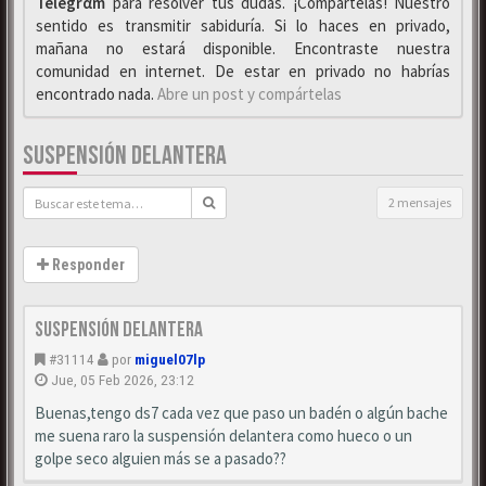
Telegrαm
para resolver tus dudas. ¡Compártelas! Nuestro
sentido es transmitir sabiduría. Si lo haces en privado,
mañana no estará disponible. Encontraste nuestra
comunidad en internet. De estar en privado no habrías
encontrado nada.
Abre un post y compártelas
SUSPENSIÓN DELANTERA
2 mensajes
Responder
Suspensión delantera
#31114
por
miguel07lp
Jue, 05 Feb 2026, 23:12
Buenas,tengo ds7 cada vez que paso un badén o algún bache
me suena raro la suspensión delantera como hueco o un
golpe seco alguien más se a pasado??