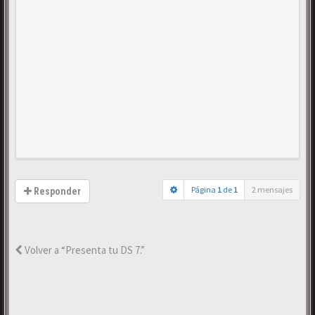
Página
1
de
1
2 mensajes
Responder
Volver a “Presenta tu DS 7.”