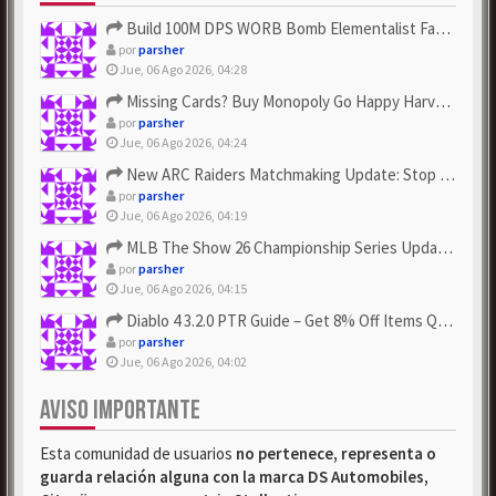
Build 100M DPS WORB Bomb Elementalist Fast - Grab POE Curren...
por
parsher
Jue, 06 Ago 2026, 04:28
Missing Cards? Buy Monopoly Go Happy Harvest with Looney Tun...
por
parsher
Jue, 06 Ago 2026, 04:24
New ARC Raiders Matchmaking Update: Stop Failed - Grab Bluep...
por
parsher
Jue, 06 Ago 2026, 04:19
MLB The Show 26 Championship Series Update! Get Cheap & ...
por
parsher
Jue, 06 Ago 2026, 04:15
Diablo 4 3.2.0 PTR Guide – Get 8% Off Items Quickly to Test ...
por
parsher
Jue, 06 Ago 2026, 04:02
AVISO IMPORTANTE
Esta comunidad de usuarios
no pertenece, representa o
guarda relación alguna con la marca DS Automobiles,