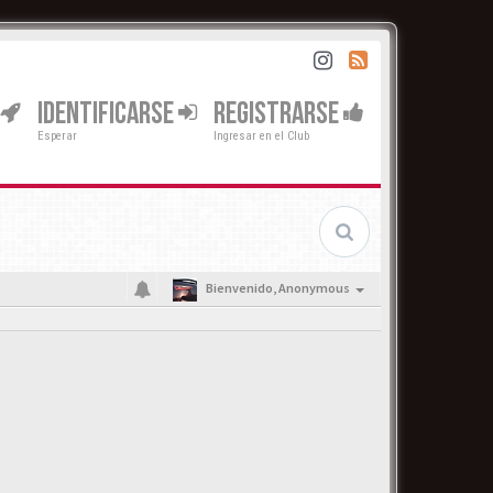
IDENTIFICARSE
REGISTRARSE
Esperar
Ingresar en el Club
Bienvenido,
Anonymous