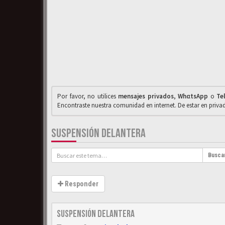
Por favor, no utilices
mensajes privados
,
WhαtsApp
o
Te
Encontraste nuestra comunidad en internet. De estar en priv
SUSPENSIÓN DELANTERA
Busca
Responder
Suspensión delantera