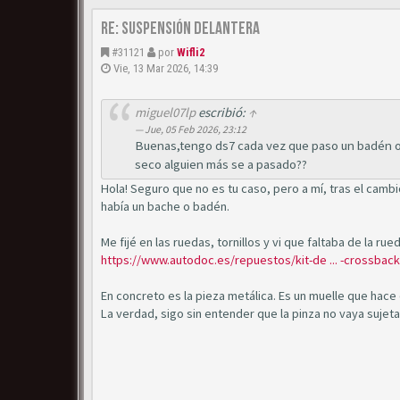
Re: Suspensión delantera
#31121
por
Wifli2
Vie, 13 Mar 2026, 14:39
miguel07lp
escribió:
↑
Jue, 05 Feb 2026, 23:12
Buenas,tengo ds7 cada vez que paso un badén o
seco alguien más se a pasado??
Hola! Seguro que no es tu caso, pero a mí, tras el camb
había un bache o badén.
Me fijé en las ruedas, tornillos y vi que faltaba de la ru
https://www.autodoc.es/repuestos/kit-de ... -crossback
En concreto es la pieza metálica. Es un muelle que hac
La verdad, sigo sin entender que la pinza no vaya sujeta p