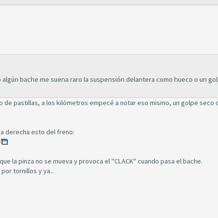
 algún bache me suena raro la suspensión delantera como hueco o un go
io de pastillas, a los kilómetros empecé a notar eso mismo, un golpe seco
eda derecha esto del freno:
e que la pinza no se mueva y provoca el "CLACK" cuando pasa el bache.
or tornillos y ya...