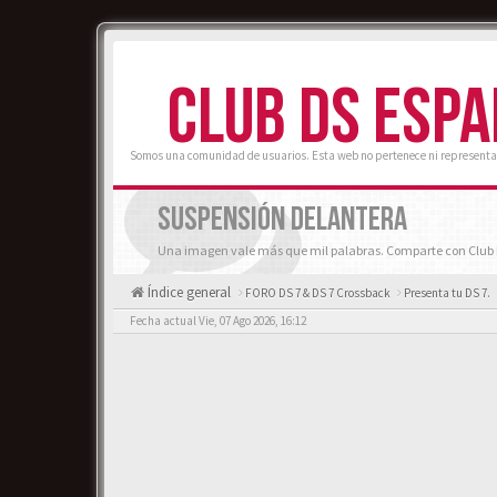
CLUB DS ESP
Somos una comunidad de usuarios. Esta web no pertenece ni representa
SUSPENSIÓN DELANTERA
Una imagen vale más que mil palabras. Comparte con Club D
Índice general
FORO DS 7 & DS 7 Crossback
Presenta tu DS 7.
Fecha actual Vie, 07 Ago 2026, 16:12