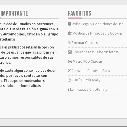
 IMPORTANTE
FAVORITOS
munidad de usuarios
no pertenece,
Aviso Legal y Condiciones de Uso
nta o guarda relación alguna con la
Política de Privacidad y Cookies
S Automobiles, Citroën o su grupo
Stellantis
.
Eliminar Cookies
ajes publicados reflejan la opinión
Chevronazos: ¡Sube tus fotos!
 de los usuarios que las escriben y
en
caso somos responsables de sus
Macro KDD Citroën
ciones
.
de existir algún contenido que deba
Caravana Citroën a París
rado,
por favor, contactar con
KDD´s CitröFamily
os
. El equipo de moderadores
la su labor de forma altruista.
La iniciativa CitröFamily