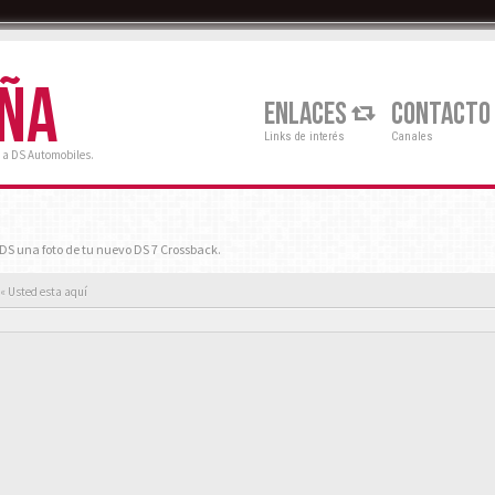
AÑA
ENLACES
CONTACTO
Links de interés
Canales
 a DS Automobiles.
S una foto de tu nuevo DS 7 Crossback.
« Usted esta aquí