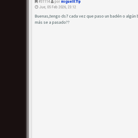
#31114
por
miguel07lp
Jue, 05 Feb 2026, 23:12
Buenas,tengo ds7 cada vez que paso un badén o algún 
más se a pasado??