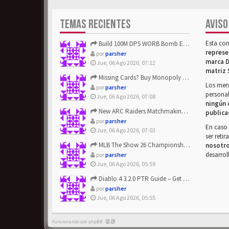
TEMAS RECIENTES
AVISO
Esta co
Build 100M DPS WORB Bomb Elementalist Fast - Grab POE Curren...
represe
por
parsher
marca D
Jue, 06 Ago 2026, 07:12
matriz 
Missing Cards? Buy Monopoly Go Happy Harvest with Looney Tun...
Los mens
por
parsher
personal
Jue, 06 Ago 2026, 07:08
ningún 
New ARC Raiders Matchmaking Update: Stop Failed - Grab Bluep...
publica
por
parsher
En caso 
Jue, 06 Ago 2026, 07:03
ser reti
MLB The Show 26 Championship Series Update! Get Cheap & ...
nosotr
desarrol
por
parsher
Jue, 06 Ago 2026, 05:59
Diablo 4 3.2.0 PTR Guide – Get 8% Off Items Quickly to Test ...
por
parsher
Jue, 06 Ago 2026, 05:55
Funcionando con phpBB -