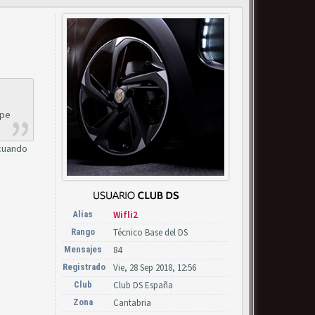
lpe
 cuando
Alias
Wifli2
Rango
Técnico Base del DS
Mensajes
84
Registrado
Vie, 28 Sep 2018, 12:56
Club
Club DS España
Zona
Cantabria