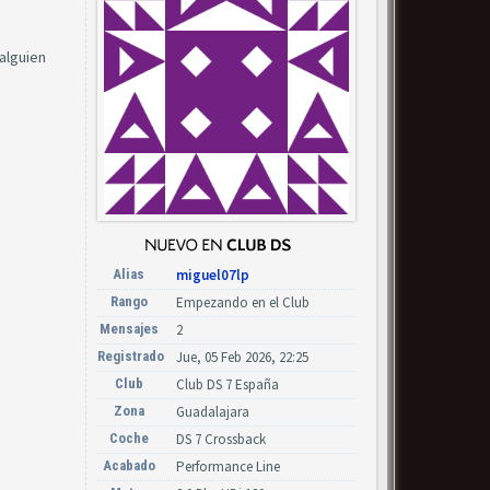
alguien
Alias
miguel07lp
Rango
Empezando en el Club
Mensajes
2
Registrado
Jue, 05 Feb 2026, 22:25
Club
Club DS 7 España
Zona
Guadalajara
Coche
DS 7 Crossback
Acabado
Performance Line