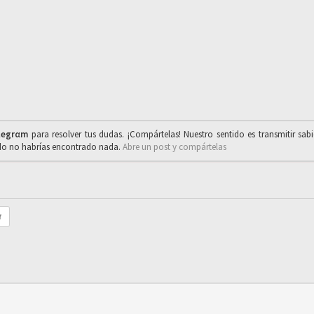
legrαm
para resolver tus dudas. ¡Compártelas! Nuestro sentido es transmitir sab
ado no habrías encontrado nada.
Abre un post y compártelas
r