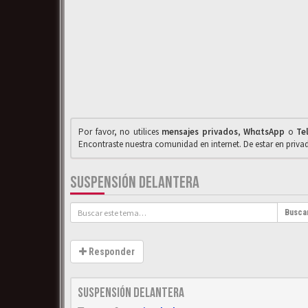
Por favor, no utilices
mensajes privados
,
WhαtsApp
o
Te
Encontraste nuestra comunidad en internet. De estar en priv
SUSPENSIÓN DELANTERA
Busca
Responder
Suspensión delantera