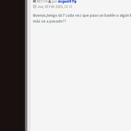
#31114
por
miguel07lp
Jue, 05 Feb 2026, 23:12
Buenas,tengo ds7 cada vez que paso un badén o algún 
más se a pasado??