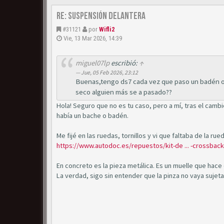
Re: Suspensión delantera
#31121
por
Wifli2
Vie, 13 Mar 2026, 14:39
miguel07lp
escribió:
↑
Jue, 05 Feb 2026, 23:12
Buenas,tengo ds7 cada vez que paso un badén o
seco alguien más se a pasado??
Hola! Seguro que no es tu caso, pero a mí, tras el camb
había un bache o badén.
Me fijé en las ruedas, tornillos y vi que faltaba de la ru
https://www.autodoc.es/repuestos/kit-de ... -crossback
En concreto es la pieza metálica. Es un muelle que hac
La verdad, sigo sin entender que la pinza no vaya sujeta p