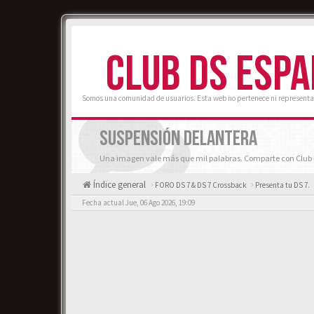
CLUB DS ESP
Somos una comunidad de usuarios. Esta web no pertenece ni representa
SUSPENSIÓN DELANTERA
Una imagen vale más que mil palabras. Comparte con Club D
Índice general
FORO DS 7 & DS 7 Crossback
Presenta tu DS 7.
Fecha actual Jue, 06 Ago 2026, 19:09