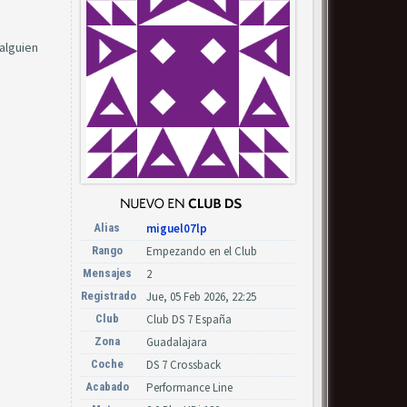
alguien
Alias
miguel07lp
Rango
Empezando en el Club
Mensajes
2
Registrado
Jue, 05 Feb 2026, 22:25
Club
Club DS 7 España
Zona
Guadalajara
Coche
DS 7 Crossback
Acabado
Performance Line