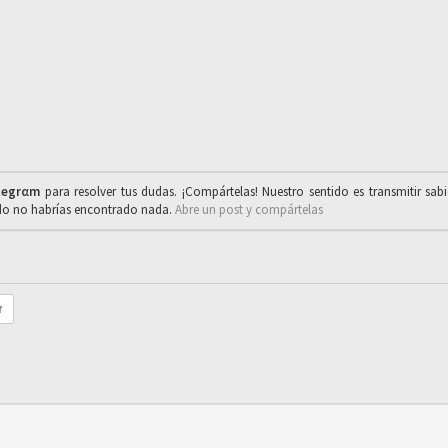
legrαm
para resolver tus dudas. ¡Compártelas! Nuestro sentido es transmitir sab
ado no habrías encontrado nada.
Abre un post y compártelas
r