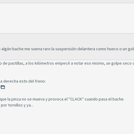
 algún bache me suena raro la suspensión delantera como hueco o un go
io de pastillas, a los kilómetros empecé a notar eso mismo, un golpe seco
eda derecha esto del freno:
e que la pinza no se mueva y provoca el "CLACK" cuando pasa el bache.
or tornillos y ya...