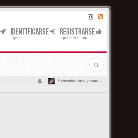
IDENTIFICARSE
REGISTRARSE
Esperar
Ingresar en el Club
Bienvenido,
Anonymous