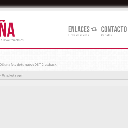
AÑA
ENLACES
CONTACTO
Links de interés
Canales
 a DS Automobiles.
S una foto de tu nuevo DS 7 Crossback.
« Usted esta aquí