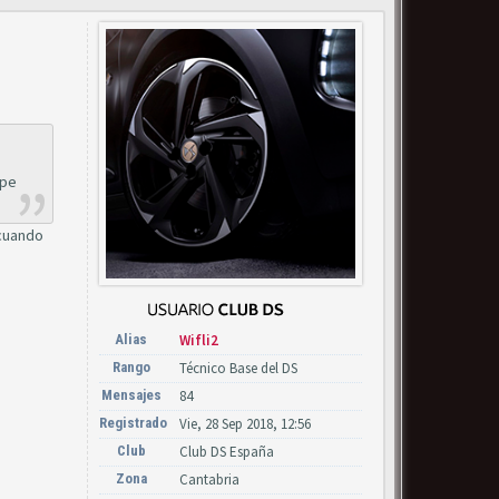
lpe
 cuando
Alias
Wifli2
Rango
Técnico Base del DS
Mensajes
84
Registrado
Vie, 28 Sep 2018, 12:56
Club
Club DS España
Zona
Cantabria