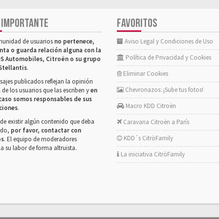
 IMPORTANTE
FAVORITOS
munidad de usuarios
no pertenece,
Aviso Legal y Condiciones de Uso
nta o guarda relación alguna con la
Política de Privacidad y Cookies
S Automobiles, Citroën o su grupo
Stellantis
.
Eliminar Cookies
ajes publicados reflejan la opinión
Chevronazos: ¡Sube tus fotos!
 de los usuarios que las escriben y
en
caso somos responsables de sus
Macro KDD Citroën
ciones
.
de existir algún contenido que deba
Caravana Citroën a París
rado,
por favor, contactar con
KDD´s CitröFamily
os
. El equipo de moderadores
la su labor de forma altruista.
La iniciativa CitröFamily