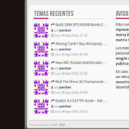
TEMAS RECIENTES
AVISO
Esta co
Build 100M DPS WORB Bomb Elementalist Fast - Grab POE Curren...
represe
por
parsher
marca D
Jue, 06 Ago 2026, 07:12
matriz 
Missing Cards? Buy Monopoly Go Happy Harvest with Looney Tun...
Los mens
por
parsher
personal
Jue, 06 Ago 2026, 07:08
ningún 
New ARC Raiders Matchmaking Update: Stop Failed - Grab Bluep...
publica
por
parsher
En caso 
Jue, 06 Ago 2026, 07:03
ser reti
MLB The Show 26 Championship Series Update! Get Cheap & ...
nosotr
desarrol
por
parsher
Jue, 06 Ago 2026, 05:59
Diablo 4 3.2.0 PTR Guide – Get 8% Off Items Quickly to Test ...
por
parsher
Jue, 06 Ago 2026, 05:55
Funcionando con phpBB -