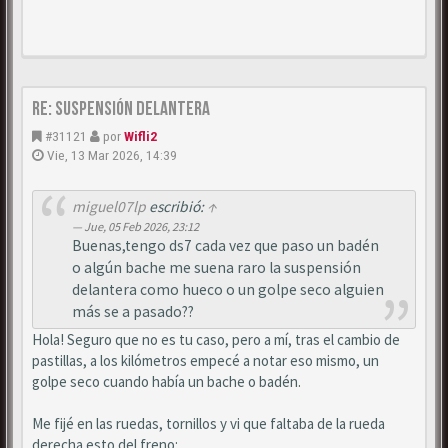
Re: Suspensión delantera
#31121
por
Wifli2
Vie, 13 Mar 2026, 14:39
miguel07lp
escribió:
↑
Jue, 05 Feb 2026, 23:12
Buenas,tengo ds7 cada vez que paso un badén
o algún bache me suena raro la suspensión
delantera como hueco o un golpe seco alguien
más se a pasado??
Hola! Seguro que no es tu caso, pero a mí, tras el cambio de
pastillas, a los kilómetros empecé a notar eso mismo, un
golpe seco cuando había un bache o badén.
Me fijé en las ruedas, tornillos y vi que faltaba de la rueda
derecha esto del freno: