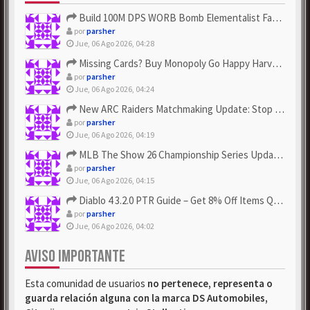
Build 100M DPS WORB Bomb Elementalist Fast - Grab POE Curren...
por
parsher
Jue, 06 Ago 2026, 04:28
Missing Cards? Buy Monopoly Go Happy Harvest with Looney Tun...
por
parsher
Jue, 06 Ago 2026, 04:24
New ARC Raiders Matchmaking Update: Stop Failed - Grab Bluep...
por
parsher
Jue, 06 Ago 2026, 04:19
MLB The Show 26 Championship Series Update! Get Cheap & ...
por
parsher
Jue, 06 Ago 2026, 04:15
Diablo 4 3.2.0 PTR Guide – Get 8% Off Items Quickly to Test ...
por
parsher
Jue, 06 Ago 2026, 04:02
AVISO IMPORTANTE
Esta comunidad de usuarios
no pertenece, representa o
guarda relación alguna con la marca DS Automobiles,