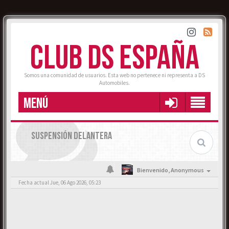
CLUB DS ESPAÑA
Somos una comunidad de usuarios. Esta web no pertenece ni representa a DS
Automobiles.
MENÚ
SUSPENSIÓN DELANTERA
Bienvenido,
Anonymous
Fecha actual Jue, 06 Ago 2026, 05:23