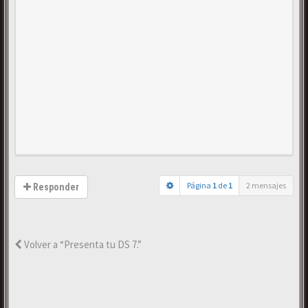
Página
1
de
1
2 mensajes
Responder
Volver a “Presenta tu DS 7.”