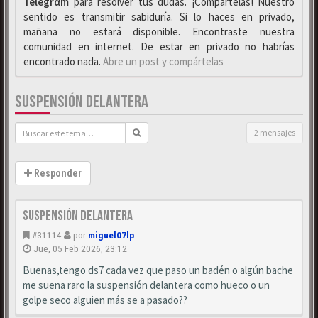
Telegrαm
para resolver tus dudas. ¡Compártelas! Nuestro
sentido es transmitir sabiduría. Si lo haces en privado,
mañana no estará disponible. Encontraste nuestra
comunidad en internet. De estar en privado no habrías
encontrado nada.
Abre un post y compártelas
SUSPENSIÓN DELANTERA
2 mensajes
Responder
Suspensión delantera
#31114
por
miguel07lp
Jue, 05 Feb 2026, 23:12
Buenas,tengo ds7 cada vez que paso un badén o algún bache
me suena raro la suspensión delantera como hueco o un
golpe seco alguien más se a pasado??