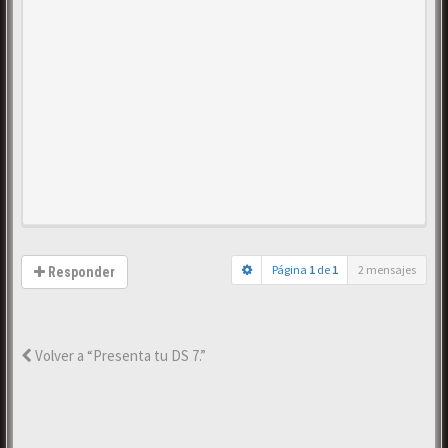
Página
1
de
1
2 mensajes
Responder
Volver a “Presenta tu DS 7.”