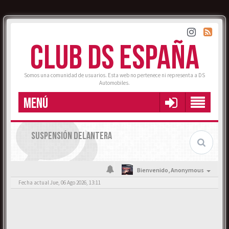
CLUB DS ESPAÑA
Somos una comunidad de usuarios. Esta web no pertenece ni representa a DS
Automobiles.
MENÚ
SUSPENSIÓN DELANTERA
Bienvenido,
Anonymous
Fecha actual Jue, 06 Ago 2026, 13:11