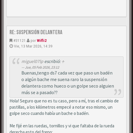
Re: Suspensión delantera
#31121
por
Wifli2
Vie, 13 Mar 2026, 14:39
miguel07lp
escribió:
↑
Jue, 05 Feb 2026, 23:12
Buenas,tengo ds7 cada vez que paso un badén
o algún bache me suena raro la suspensión
delantera como hueco o un golpe seco alguien
más se a pasado??
Hola! Seguro que no es tu caso, pero a mí, tras el cambio de
pastillas, a los kilómetros empecé a notar eso mismo, un
golpe seco cuando había un bache o badén.
Me fijé en las ruedas, tornillos y vi que faltaba de la rueda
derecha esto del freno: