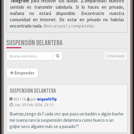
Telegrαm
para resolver tus dudas. ¡Compártelas! Nuestro
sentido es transmitir sabiduría. Si lo haces en privado,
mañana no estará disponible. Encontraste nuestra
comunidad en internet. De estar en privado no habrías
encontrado nada.
Abre un post y compártelas
SUSPENSIÓN DELANTERA
2 mensajes
Responder
Suspensión delantera
#31114
por
miguel07lp
Jue, 05 Feb 2026, 23:12
Buenas,tengo ds7 cada vez que paso un badén o algún bache
me suena raro la suspensión delantera como hueco o un
golpe seco alguien más se a pasado??