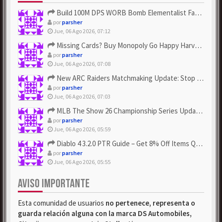
Build 100M DPS WORB Bomb Elementalist Fast - Grab POE Curren...
por
parsher
Jue, 06 Ago 2026, 07:12
Missing Cards? Buy Monopoly Go Happy Harvest with Looney Tun...
por
parsher
Jue, 06 Ago 2026, 07:08
New ARC Raiders Matchmaking Update: Stop Failed - Grab Bluep...
por
parsher
Jue, 06 Ago 2026, 07:03
MLB The Show 26 Championship Series Update! Get Cheap & ...
por
parsher
Jue, 06 Ago 2026, 05:59
Diablo 4 3.2.0 PTR Guide – Get 8% Off Items Quickly to Test ...
por
parsher
Jue, 06 Ago 2026, 05:55
AVISO IMPORTANTE
Esta comunidad de usuarios
no pertenece, representa o
guarda relación alguna con la marca DS Automobiles,