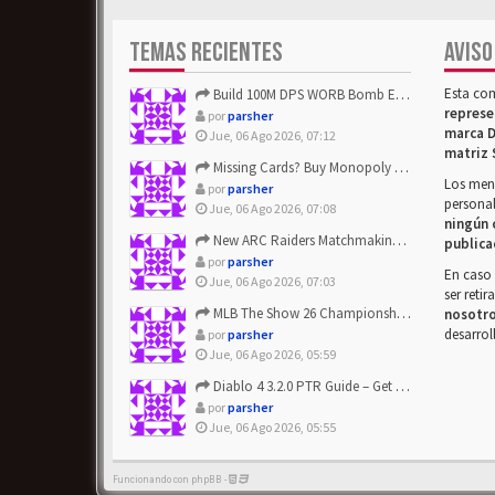
TEMAS RECIENTES
AVISO
Esta co
Build 100M DPS WORB Bomb Elementalist Fast - Grab POE Curren...
represe
por
parsher
marca D
Jue, 06 Ago 2026, 07:12
matriz 
Missing Cards? Buy Monopoly Go Happy Harvest with Looney Tun...
Los mens
por
parsher
personal
Jue, 06 Ago 2026, 07:08
ningún 
New ARC Raiders Matchmaking Update: Stop Failed - Grab Bluep...
publica
por
parsher
En caso 
Jue, 06 Ago 2026, 07:03
ser reti
MLB The Show 26 Championship Series Update! Get Cheap & ...
nosotr
desarrol
por
parsher
Jue, 06 Ago 2026, 05:59
Diablo 4 3.2.0 PTR Guide – Get 8% Off Items Quickly to Test ...
por
parsher
Jue, 06 Ago 2026, 05:55
Funcionando con phpBB -