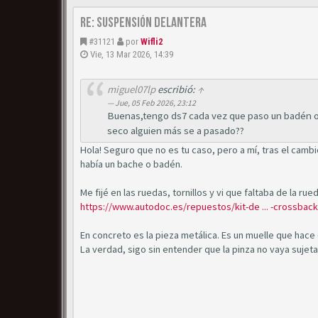
Re: Suspensión delantera
#31121
por
Wifli2
Vie, 13 Mar 2026, 14:39
miguel07lp
escribió:
↑
Jue, 05 Feb 2026, 23:12
Buenas,tengo ds7 cada vez que paso un badén o
seco alguien más se a pasado??
Hola! Seguro que no es tu caso, pero a mí, tras el camb
había un bache o badén.
Me fijé en las ruedas, tornillos y vi que faltaba de la ru
https://www.autodoc.es/repuestos/kit-de ... -crossback
En concreto es la pieza metálica. Es un muelle que hac
La verdad, sigo sin entender que la pinza no vaya sujeta p