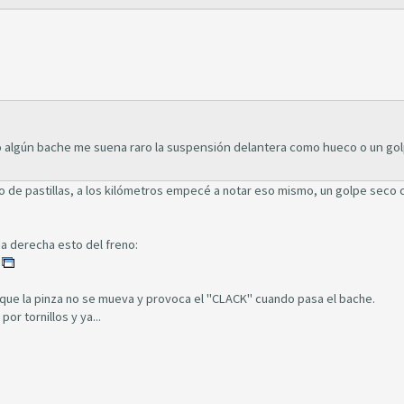
 algún bache me suena raro la suspensión delantera como hueco o un go
io de pastillas, a los kilómetros empecé a notar eso mismo, un golpe seco
eda derecha esto del freno:
e que la pinza no se mueva y provoca el "CLACK" cuando pasa el bache.
or tornillos y ya...