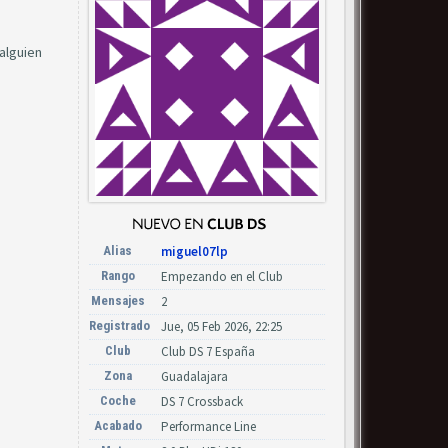
alguien
Alias
miguel07lp
Rango
Empezando en el Club
Mensajes
2
Registrado
Jue, 05 Feb 2026, 22:25
Club
Club DS 7 España
Zona
Guadalajara
Coche
DS 7 Crossback
Acabado
Performance Line