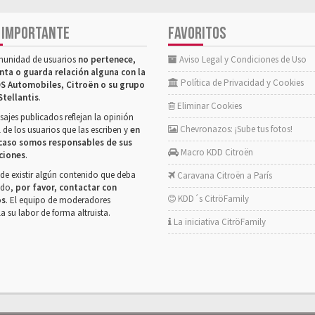
 IMPORTANTE
FAVORITOS
munidad de usuarios
no pertenece,
Aviso Legal y Condiciones de Uso
nta o guarda relación alguna con la
Política de Privacidad y Cookies
S Automobiles, Citroën o su grupo
Stellantis
.
Eliminar Cookies
ajes publicados reflejan la opinión
Chevronazos: ¡Sube tus fotos!
 de los usuarios que las escriben y
en
caso somos responsables de sus
Macro KDD Citroën
ciones
.
de existir algún contenido que deba
Caravana Citroën a París
rado,
por favor, contactar con
KDD´s CitröFamily
os
. El equipo de moderadores
la su labor de forma altruista.
La iniciativa CitröFamily