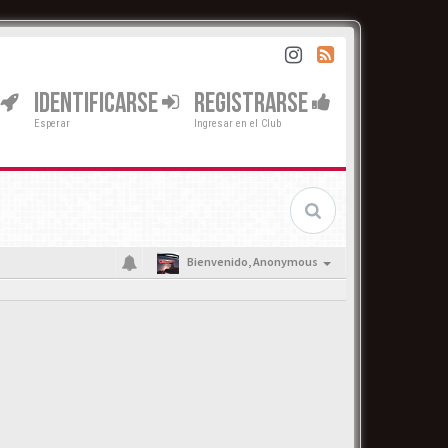
IDENTIFICARSE
REGISTRARSE
Esperar
Ingresar en el Club
Bienvenido,
Anonymous