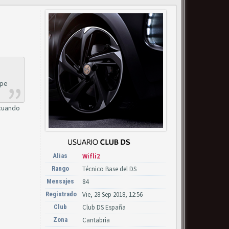
lpe
 cuando
Alias
Wifli2
Rango
Técnico Base del DS
Mensajes
84
Registrado
Vie, 28 Sep 2018, 12:56
Club
Club DS España
Zona
Cantabria