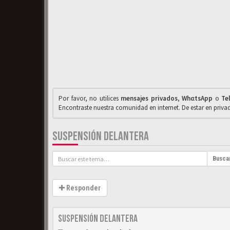
Por favor, no utilices
mensajes privados
,
WhαtsApp
o
Te
Encontraste nuestra comunidad en internet. De estar en priv
SUSPENSIÓN DELANTERA
Busca
Responder
Suspensión delantera