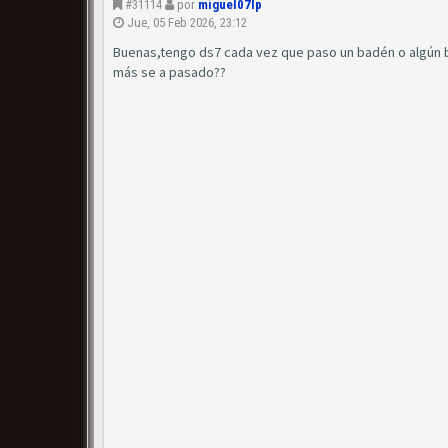
#31114
por
miguel07lp
Jue, 05 Feb 2026, 23:12
Buenas,tengo ds7 cada vez que paso un badén o algún 
más se a pasado??