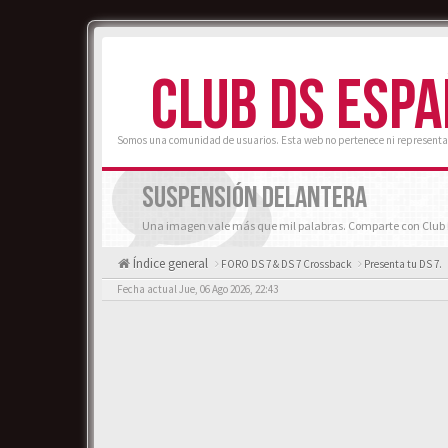
CLUB DS ESP
Somos una comunidad de usuarios. Esta web no pertenece ni representa
SUSPENSIÓN DELANTERA
Una imagen vale más que mil palabras. Comparte con Club D
Índice general
FORO DS 7 & DS 7 Crossback
Presenta tu DS 7.
Fecha actual Jue, 06 Ago 2026, 22:43