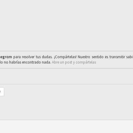
legrαm
para resolver tus dudas. ¡Compártelas! Nuestro sentido es transmitir sab
ado no habrías encontrado nada.
Abre un post y compártelas
r