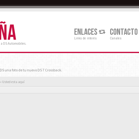
AÑA
ENLACES
CONTACTO
Links de interés
Canales
 a DS Automobiles.
S una foto de tu nuevo DS 7 Crossback.
« Usted esta aquí