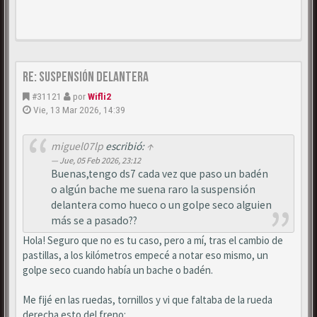
Re: Suspensión delantera
#31121
por
Wifli2
Vie, 13 Mar 2026, 14:39
miguel07lp
escribió:
↑
Jue, 05 Feb 2026, 23:12
Buenas,tengo ds7 cada vez que paso un badén
o algún bache me suena raro la suspensión
delantera como hueco o un golpe seco alguien
más se a pasado??
Hola! Seguro que no es tu caso, pero a mí, tras el cambio de
pastillas, a los kilómetros empecé a notar eso mismo, un
golpe seco cuando había un bache o badén.
Me fijé en las ruedas, tornillos y vi que faltaba de la rueda
derecha esto del freno: