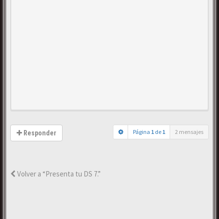
Página
1
de
1
2 mensajes
Responder
Volver a “Presenta tu DS 7.”