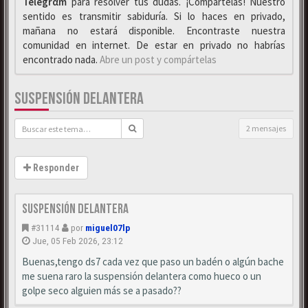
Telegrαm
para resolver tus dudas. ¡Compártelas! Nuestro
sentido es transmitir sabiduría. Si lo haces en privado,
mañana no estará disponible. Encontraste nuestra
comunidad en internet. De estar en privado no habrías
encontrado nada.
Abre un post y compártelas
SUSPENSIÓN DELANTERA
2 mensajes
Responder
Suspensión delantera
#31114
por
miguel07lp
Jue, 05 Feb 2026, 23:12
Buenas,tengo ds7 cada vez que paso un badén o algún bache
me suena raro la suspensión delantera como hueco o un
golpe seco alguien más se a pasado??