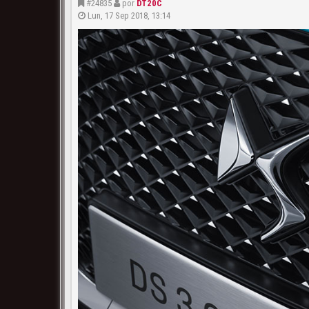
#24835
por
DT20C
Lun, 17 Sep 2018, 13:14