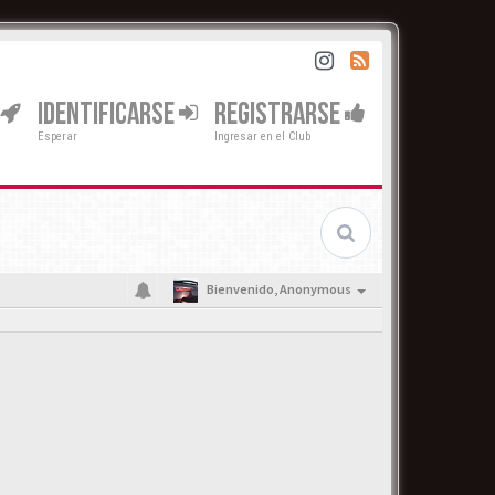
IDENTIFICARSE
REGISTRARSE
Esperar
Ingresar en el Club
Bienvenido,
Anonymous