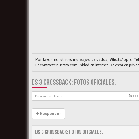
Por favor, no utilices
mensajes privados
,
WhαtsApp
o
Te
Encontraste nuestra comunidad en internet. De estar en priv
DS 3 CROSSBACK: FOTOS OFICIALES.
Busca
Responder
DS 3 Crossback: Fotos oficiales.