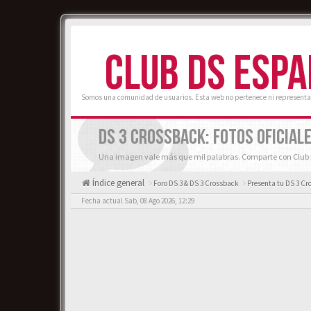
CLUB DS ESP
Somos una comunidad de usuarios. Esta web no pertenece ni representa
DS 3 CROSSBACK: FOTOS OFICIALE
Una imagen vale más que mil palabras. Comparte con Club D
Índice general
Foro DS 3 & DS 3 Crossback
Presenta tu DS 3 Cr
Fecha actual Sab, 08 Ago 2026, 12:29