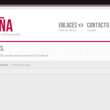
AÑA
ENLACES
CONTACTO
Links de interés
Canales
 a DS Automobiles.
S.
S una foto de tu nuevo DS 3 Crossback.
ossback.
« Usted esta aquí