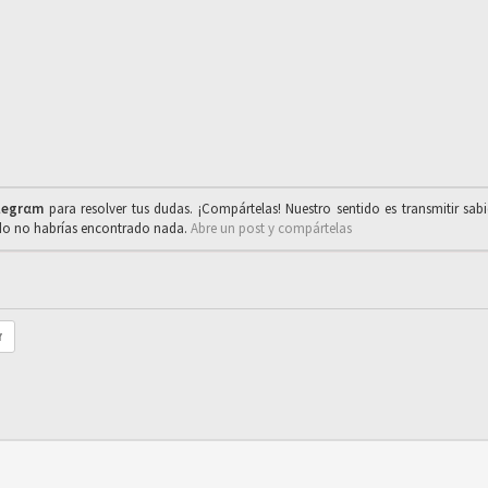
legrαm
para resolver tus dudas. ¡Compártelas! Nuestro sentido es transmitir sab
ado no habrías encontrado nada.
Abre un post y compártelas
r