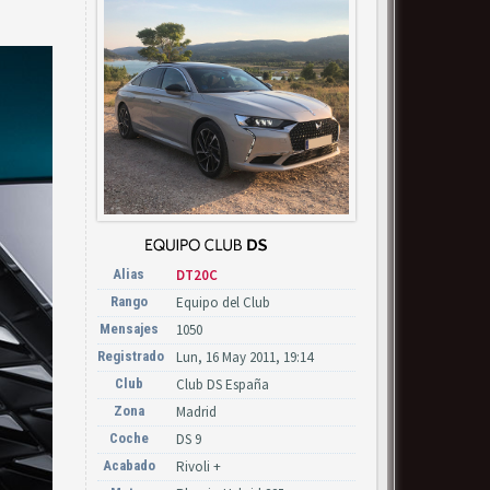
Alias
DT20C
Rango
Equipo del Club
Mensajes
1050
Registrado
Lun, 16 May 2011, 19:14
Club
Club DS España
Zona
Madrid
Coche
DS 9
Acabado
Rivoli +