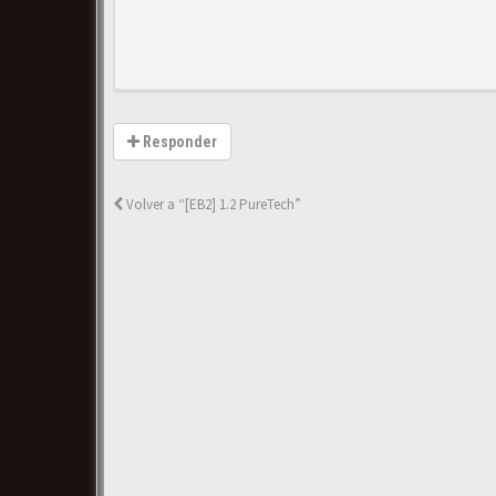
Responder
Volver a “[EB2] 1.2 PureTech”