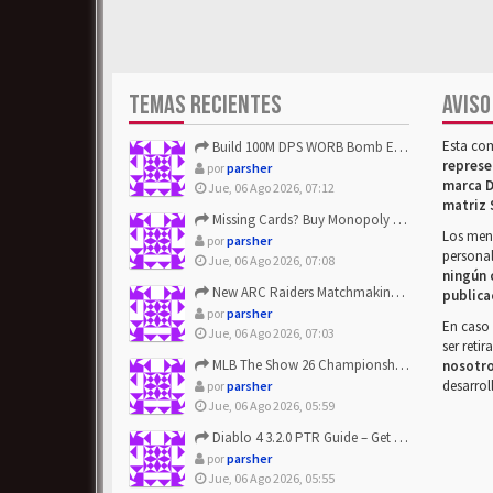
TEMAS RECIENTES
AVISO
Esta co
Build 100M DPS WORB Bomb Elementalist Fast - Grab POE Curren...
represe
por
parsher
marca D
Jue, 06 Ago 2026, 07:12
matriz 
Missing Cards? Buy Monopoly Go Happy Harvest with Looney Tun...
Los mens
por
parsher
personal
Jue, 06 Ago 2026, 07:08
ningún 
New ARC Raiders Matchmaking Update: Stop Failed - Grab Bluep...
publica
por
parsher
En caso 
Jue, 06 Ago 2026, 07:03
ser reti
MLB The Show 26 Championship Series Update! Get Cheap & ...
nosotr
desarrol
por
parsher
Jue, 06 Ago 2026, 05:59
Diablo 4 3.2.0 PTR Guide – Get 8% Off Items Quickly to Test ...
por
parsher
Jue, 06 Ago 2026, 05:55