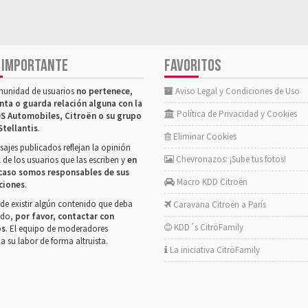
 IMPORTANTE
FAVORITOS
munidad de usuarios
no pertenece,
Aviso Legal y Condiciones de Uso
nta o guarda relación alguna con la
Política de Privacidad y Cookies
S Automobiles, Citroën o su grupo
Stellantis
.
Eliminar Cookies
ajes publicados reflejan la opinión
Chevronazos: ¡Sube tus fotos!
 de los usuarios que las escriben y
en
caso somos responsables de sus
Macro KDD Citroën
ciones
.
de existir algún contenido que deba
Caravana Citroën a París
rado,
por favor, contactar con
KDD´s CitröFamily
os
. El equipo de moderadores
la su labor de forma altruista.
La iniciativa CitröFamily