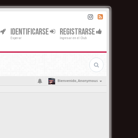
IDENTIFICARSE
REGISTRARSE
Esperar
Ingresar en el Club
Bienvenido,
Anonymous