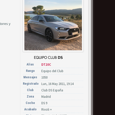
tores y
Alias
DT20C
Rango
Equipo del Club
Mensajes
1050
Registrado
Lun, 16 May 2011, 19:14
Club
Club DS España
Zona
Madrid
Coche
DS 9
Acabado
Rivoli +