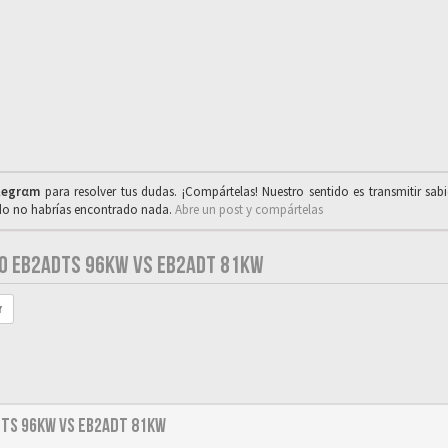
legrαm
para resolver tus dudas. ¡Compártelas! Nuestro sentido es transmitir sab
ado no habrías encontrado nada.
Abre un post y compártelas
30 EB2ADTS 96KW VS EB2ADT 81KW
r
DTS 96KW vs EB2ADT 81KW