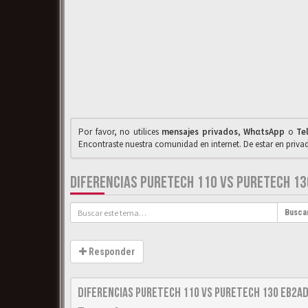
Por favor, no utilices
mensajes privados
,
WhαtsApp
o
Te
Encontraste nuestra comunidad en internet. De estar en priv
DIFERENCIAS PURETECH 110 VS PURETECH 1
Busca
Responder
Diferencias PureTech 110 VS PureTech 130 EB2A