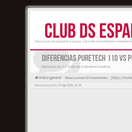
CLUB DS ESP
Somos una comunidad de usuarios. Esta web no pertenece ni representa
DIFERENCIAS PURETECH 110 VS 
Motorización 1.2 Turbo de 3 cilindros Gasolina.
Índice general
Motorizaciones DS Automobiles
[EB2] 1.2 PureT
Fecha actual Vie, 07 Ago 2026, 14:34