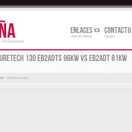
AÑA
ENLACES
CONTACTO
Links de interés
Canales
 a DS Automobiles.
PURETECH 130 EB2ADTS 96KW VS EB2ADT 81KW
ech
« Usted esta aquí