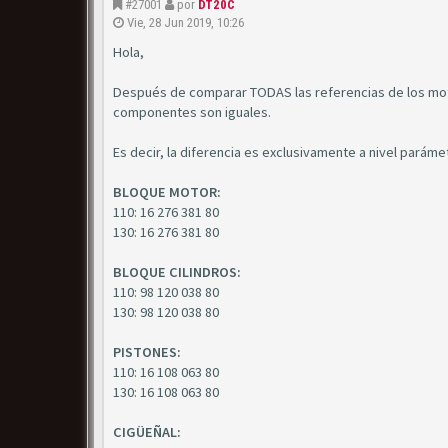
#27001
por
DT20C
Vie, 28 Jun 2019, 10:26
Hola,
Después de comparar TODAS las referencias de los motor
componentes son iguales.
Es decir, la diferencia es exclusivamente a nivel parám
BLOQUE MOTOR:
110: 16 276 381 80
130: 16 276 381 80
BLOQUE CILINDROS:
110: 98 120 038 80
130: 98 120 038 80
PISTONES:
110: 16 108 063 80
130: 16 108 063 80
CIGÜEÑAL: