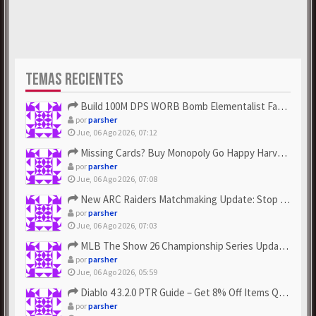
TEMAS RECIENTES
Build 100M DPS WORB Bomb Elementalist Fast - Grab POE Curren...
por
parsher
Jue, 06 Ago 2026, 07:12
Missing Cards? Buy Monopoly Go Happy Harvest with Looney Tun...
por
parsher
Jue, 06 Ago 2026, 07:08
New ARC Raiders Matchmaking Update: Stop Failed - Grab Bluep...
por
parsher
Jue, 06 Ago 2026, 07:03
MLB The Show 26 Championship Series Update! Get Cheap & ...
por
parsher
Jue, 06 Ago 2026, 05:59
Diablo 4 3.2.0 PTR Guide – Get 8% Off Items Quickly to Test ...
por
parsher