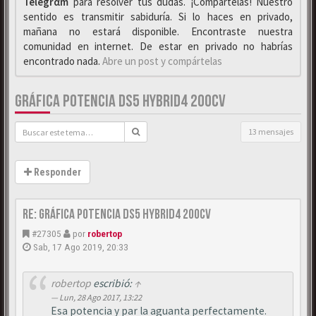
Telegrαm
para resolver tus dudas. ¡Compártelas! Nuestro
sentido es transmitir sabiduría. Si lo haces en privado,
mañana no estará disponible. Encontraste nuestra
comunidad en internet. De estar en privado no habrías
encontrado nada.
Abre un post y compártelas
GRÁFICA POTENCIA DS5 HYBRID4 200CV
13 mensajes
Responder
Re: Gráfica Potencia DS5 Hybrid4 200cv
#27305
por
robertop
Sab, 17 Ago 2019, 20:33
robertop
escribió:
↑
Lun, 28 Ago 2017, 13:22
Esa potencia y par la aguanta perfectamente.