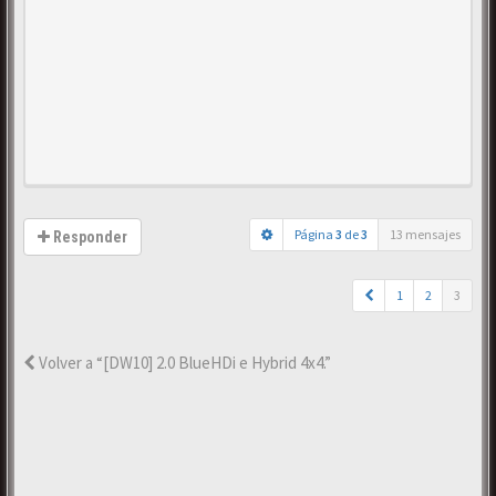
Página
3
de
3
13 mensajes
Responder
1
2
3
Volver a “[DW10] 2.0 BlueHDi e Hybrid 4x4.”