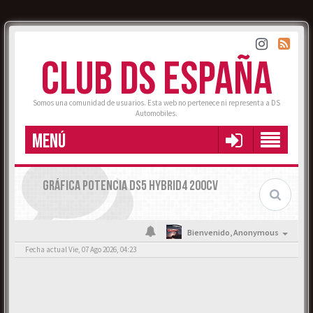
CLUB DS ESPAÑA
Somos una comunidad de usuarios. Esta web no pertenece ni representa a DS
Automobiles.
MENÚ
GRÁFICA POTENCIA DS5 HYBRID4 200CV
Bienvenido,
Anonymous
Fecha actual Vie, 07 Ago 2026, 04:23