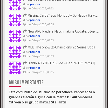
por
parsher
Jue, 06 Ago 2026, 07:12
Missing Cards? Buy Monopoly Go Happy Harvest with Looney Tun...
por
parsher
Jue, 06 Ago 2026, 07:08
New ARC Raiders Matchmaking Update: Stop Failed - Grab Bluep...
por
parsher
Jue, 06 Ago 2026, 07:03
MLB The Show 26 Championship Series Update! Get Cheap & ...
por
parsher
Jue, 06 Ago 2026, 05:59
Diablo 4 3.2.0 PTR Guide – Get 8% Off Items Quickly to Test ...
por
parsher
Jue, 06 Ago 2026, 05:55
AVISO IMPORTANTE
Esta comunidad de usuarios
no pertenece, representa o
guarda relación alguna con la marca DS Automobiles,
Citroën o su grupo matriz Stellantis
.