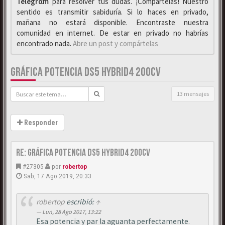
Telegrαm
para resolver tus dudas. ¡Compártelas! Nuestro
sentido es transmitir sabiduría. Si lo haces en privado,
mañana no estará disponible. Encontraste nuestra
comunidad en internet. De estar en privado no habrías
encontrado nada.
Abre un post y compártelas
GRÁFICA POTENCIA DS5 HYBRID4 200CV
13 mensajes
Responder
Re: Gráfica Potencia DS5 Hybrid4 200cv
#27305
por
robertop
Sab, 17 Ago 2019, 20:33
robertop
escribió:
↑
Lun, 28 Ago 2017, 13:22
Esa potencia y par la aguanta perfectamente.