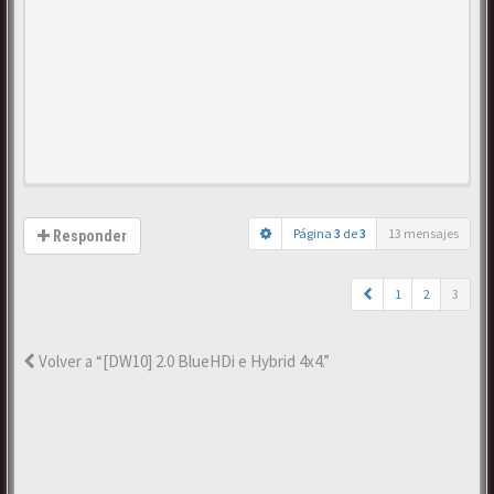
Página
3
de
3
13 mensajes
Responder
1
2
3
Volver a “[DW10] 2.0 BlueHDi e Hybrid 4x4.”