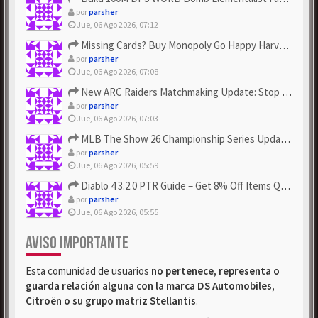
por
parsher
Jue, 06 Ago 2026, 07:12
Missing Cards? Buy Monopoly Go Happy Harvest with Looney Tun...
por
parsher
Jue, 06 Ago 2026, 07:08
New ARC Raiders Matchmaking Update: Stop Failed - Grab Bluep...
por
parsher
Jue, 06 Ago 2026, 07:03
MLB The Show 26 Championship Series Update! Get Cheap & ...
por
parsher
Jue, 06 Ago 2026, 05:59
Diablo 4 3.2.0 PTR Guide – Get 8% Off Items Quickly to Test ...
por
parsher
Jue, 06 Ago 2026, 05:55
AVISO IMPORTANTE
Esta comunidad de usuarios
no pertenece, representa o
guarda relación alguna con la marca DS Automobiles,
Citroën o su grupo matriz Stellantis
.