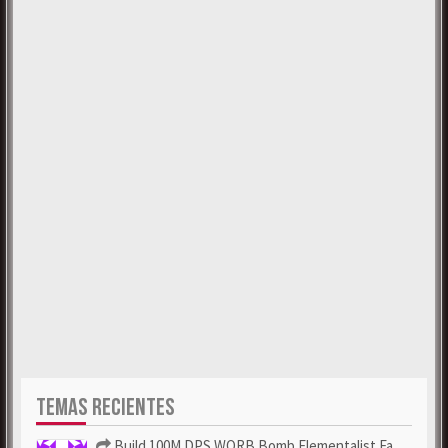
TEMAS RECIENTES
Build 100M DPS WORB Bomb Elementalist Fast - Grab POE Curren...