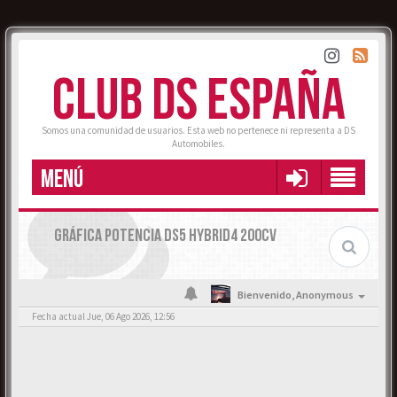
CLUB DS ESPAÑA
Somos una comunidad de usuarios. Esta web no pertenece ni representa a DS
Automobiles.
MENÚ
GRÁFICA POTENCIA DS5 HYBRID4 200CV
Bienvenido,
Anonymous
Fecha actual Jue, 06 Ago 2026, 12:56