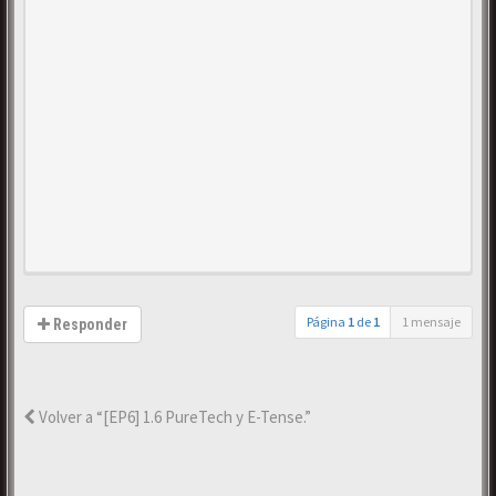
Página
1
de
1
1 mensaje
Responder
Volver a “[EP6] 1.6 PureTech y E-Tense.”