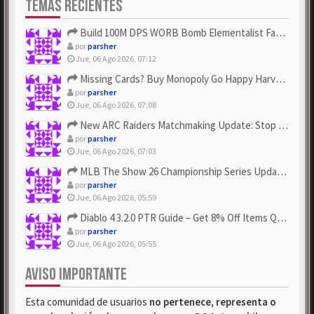
TEMAS RECIENTES
Build 100M DPS WORB Bomb Elementalist Fast - Grab POE Curren...
por
parsher
Jue, 06 Ago 2026, 07:12
Missing Cards? Buy Monopoly Go Happy Harvest with Looney Tun...
por
parsher
Jue, 06 Ago 2026, 07:08
New ARC Raiders Matchmaking Update: Stop Failed - Grab Bluep...
por
parsher
Jue, 06 Ago 2026, 07:03
MLB The Show 26 Championship Series Update! Get Cheap & ...
por
parsher
Jue, 06 Ago 2026, 05:59
Diablo 4 3.2.0 PTR Guide – Get 8% Off Items Quickly to Test ...
por
parsher
Jue, 06 Ago 2026, 05:55
AVISO IMPORTANTE
Esta comunidad de usuarios
no pertenece, representa o