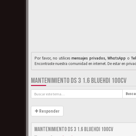
Por favor, no utilices
mensajes privados
,
WhαtsApp
o
Te
Encontraste nuestra comunidad en internet. De estar en priv
MANTENIMIENTO DS 3 1.6 BLUEHDI 100CV
Busca
Responder
Mantenimiento DS 3 1.6 BlueHDi 100cv