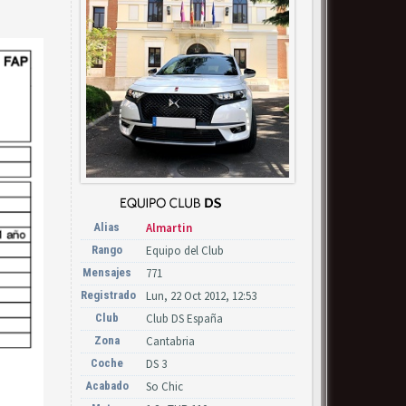
Alias
Almartin
Rango
Equipo del Club
Mensajes
771
Registrado
Lun, 22 Oct 2012, 12:53
Club
Club DS España
Zona
Cantabria
Coche
DS 3
Acabado
So Chic