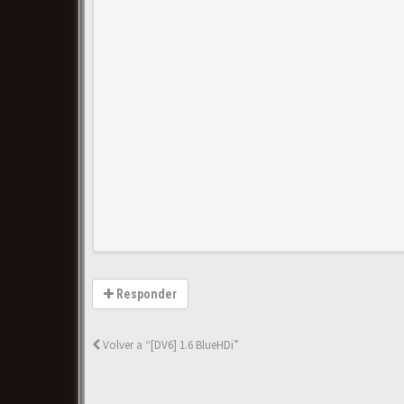
Responder
Volver a “[DV6] 1.6 BlueHDi”