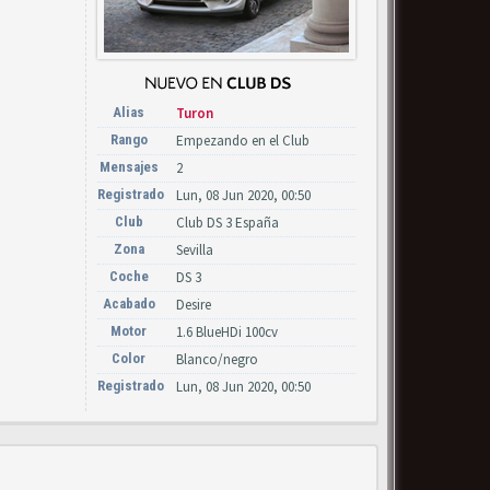
Alias
Turon
Rango
Empezando en el Club
Mensajes
2
Registrado
Lun, 08 Jun 2020, 00:50
Club
Club DS 3 España
Zona
Sevilla
Coche
DS 3
Acabado
Desire
Motor
1.6 BlueHDi 100cv
Color
Blanco/negro
Registrado
Lun, 08 Jun 2020, 00:50