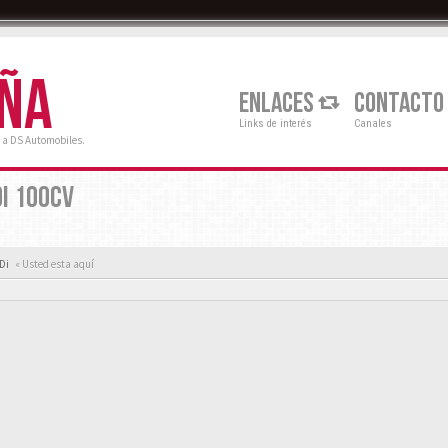
AÑA
ENLACES
CONTACTO
Links de interés
Canales
 a DS Automobiles.
DI 100CV
Di
« Usted esta aquí