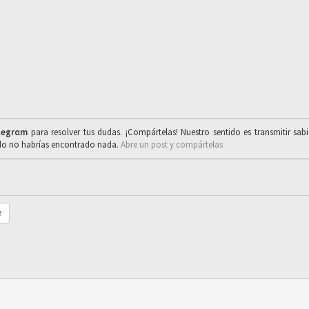
legrαm
para resolver tus dudas. ¡Compártelas! Nuestro sentido es transmitir sab
ado no habrías encontrado nada.
Abre un post y compártelas
r