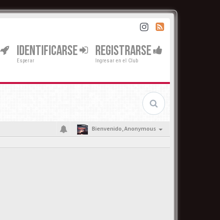
IDENTIFICARSE
REGISTRARSE
Esperar
Ingresar en el Club
Bienvenido,
Anonymous