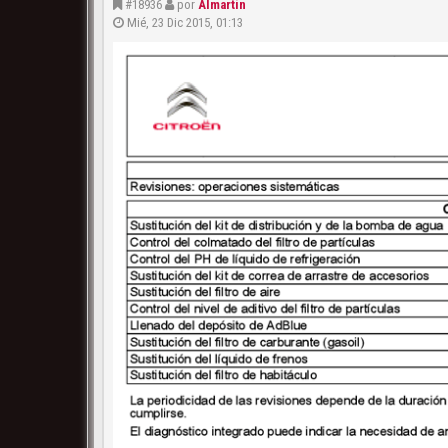
#18936
por
Almartin
Mié, 23 Dic 2015, 01:13