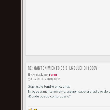
Re: Mantenimiento DS 3 1.6 BlueHDi 100cv-
#28413
por
Turon
Lun, 08 Jun 2020, 01:32
Gracias, lo tendré en cuenta.
En base al mantenimiento, alguien sabe si el aditivo de 
¿Donde puedo comprobarlo?