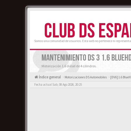
CLUB DS ESP
Somos una comunidad de usuarios. Esta web no pertenece ni representa
MANTENIMIENTO DS 3 1.6 BLUEH
Motorización 1.6 diésel de 4 cilindros.
Índice general
Motorizaciones DS Automobiles
[DV6] 1.6 BlueH
Fecha actual Sab, 08 Ago 2026, 20:25