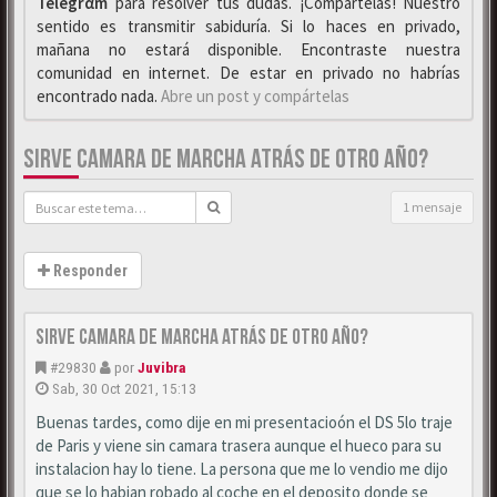
Telegrαm
para resolver tus dudas. ¡Compártelas! Nuestro
sentido es transmitir sabiduría. Si lo haces en privado,
mañana no estará disponible. Encontraste nuestra
comunidad en internet. De estar en privado no habrías
encontrado nada.
Abre un post y compártelas
SIRVE CAMARA DE MARCHA ATRÁS DE OTRO AÑO?
1 mensaje
Responder
Sirve camara de marcha atrás de otro año?
#29830
por
Juvibra
Sab, 30 Oct 2021, 15:13
Buenas tardes, como dije en mi presentacioón el DS 5lo traje
de Paris y viene sin camara trasera aunque el hueco para su
instalacion hay lo tiene. La persona que me lo vendio me dijo
que se lo habian robado al coche en el deposito donde se