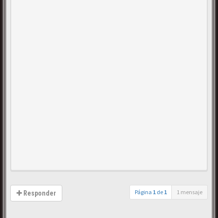
Página
1
de
1
1 mensaje
Responder