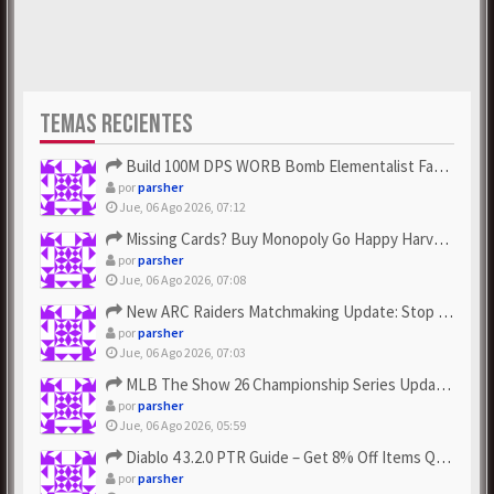
TEMAS RECIENTES
Build 100M DPS WORB Bomb Elementalist Fast - Grab POE Curren...
por
parsher
Jue, 06 Ago 2026, 07:12
Missing Cards? Buy Monopoly Go Happy Harvest with Looney Tun...
por
parsher
Jue, 06 Ago 2026, 07:08
New ARC Raiders Matchmaking Update: Stop Failed - Grab Bluep...
por
parsher
Jue, 06 Ago 2026, 07:03
MLB The Show 26 Championship Series Update! Get Cheap & ...
por
parsher
Jue, 06 Ago 2026, 05:59
Diablo 4 3.2.0 PTR Guide – Get 8% Off Items Quickly to Test ...
por
parsher